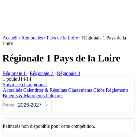
Accueil
›
Régionales
›
Pays de la Loire
›
Régionale 1 Pays de la
Loire
Régionale 1 Pays de la Loire
Régionale 1
›
Régionale 2
›
Régionale 3
1 poule
J14/14
Suivre ce championnat
Actualités
Calendrier & Résultats
Classements
Clubs
Règlements
Buteurs & Marqueurs
Palmarès
Saison
Palmarès non disponible pour cette compétition.