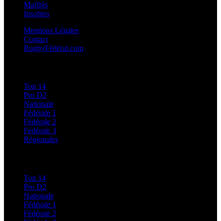
Maffrés
Insolites
Mentions Légales
Contact
RugbyFédéral.com
Calendriers et Résultats
Top 14
Pro D2
Nationale
Fédérale 1
Fédérale 2
Fédérale 3
Régionales
Classements
Top 14
Pro D2
Nationale
Fédérale 1
Fédérale 2