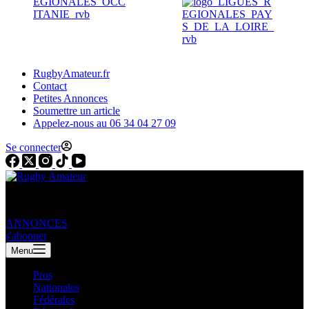
RugbyAmateur.fr
Contact
Petites Annonces
Soumettre un article
Appelez-nous au 06 34 04 27 09
Se connecter
ANNONCES
s'abonner
Menu
Pros
Nationales
Fédérales