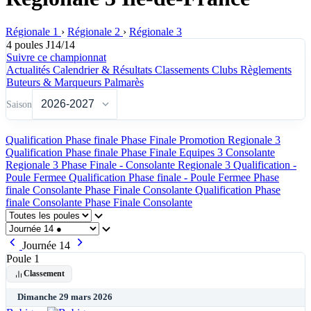
Régionale 1
›
Régionale 2
›
Régionale 3
4 poules
J14/14
Suivre ce championnat
Actualités
Calendrier & Résultats
Classements
Clubs
Règlements
Buteurs & Marqueurs
Palmarès
Saison
Qualification
Phase finale
Phase Finale Promotion Regionale 3
Qualification
Phase finale
Phase Finale Equipes 3
Consolante
Regionale 3
Phase Finale - Consolante Regionale 3
Qualification -
Poule Fermee
Qualification
Phase finale - Poule Fermee
Phase
finale
Consolante
Phase Finale Consolante
Qualification
Phase
finale
Consolante
Phase Finale Consolante
Journée 14
Poule 1
Classement
Dimanche 29 mars 2026