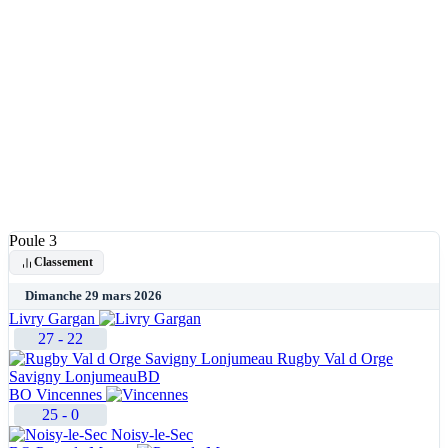
Poule 3
Classement
Dimanche 29 mars 2026
Livry Gargan
27
-
22
Rugby Val d Orge
Savigny Lonjumeau
BD
BO
Vincennes
25
-
0
Noisy-le-Sec