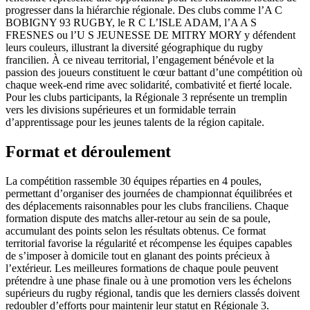
progresser dans la hiérarchie régionale. Des clubs comme l’A C
BOBIGNY 93 RUGBY, le R C L’ISLE ADAM, l’A A S
FRESNES ou l’U S JEUNESSE DE MITRY MORY y défendent
leurs couleurs, illustrant la diversité géographique du rugby
francilien. À ce niveau territorial, l’engagement bénévole et la
passion des joueurs constituent le cœur battant d’une compétition où
chaque week-end rime avec solidarité, combativité et fierté locale.
Pour les clubs participants, la Régionale 3 représente un tremplin
vers les divisions supérieures et un formidable terrain
d’apprentissage pour les jeunes talents de la région capitale.
Format et déroulement
La compétition rassemble 30 équipes réparties en 4 poules,
permettant d’organiser des journées de championnat équilibrées et
des déplacements raisonnables pour les clubs franciliens. Chaque
formation dispute des matchs aller-retour au sein de sa poule,
accumulant des points selon les résultats obtenus. Ce format
territorial favorise la régularité et récompense les équipes capables
de s’imposer à domicile tout en glanant des points précieux à
l’extérieur. Les meilleures formations de chaque poule peuvent
prétendre à une phase finale ou à une promotion vers les échelons
supérieurs du rugby régional, tandis que les derniers classés doivent
redoubler d’efforts pour maintenir leur statut en Régionale 3.