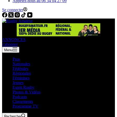
Appelez-nous au 06 34 04 27 09
Se connecter
ANNONCES
s'abonner
Menu
Pros
Nationales
Fédérales
Régionales
Féminines
Jeunes
Esprit Rugby
Photos & Vidéos
Podcasts
Classements
Programme TV
Rechercher