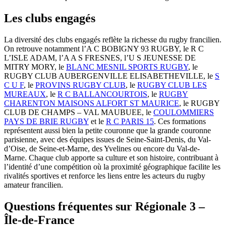
Les clubs engagés
La diversité des clubs engagés reflète la richesse du rugby francilien.
On retrouve notamment l’A C BOBIGNY 93 RUGBY, le R C
L’ISLE ADAM, l’A A S FRESNES, l’U S JEUNESSE DE
MITRY MORY, le
BLANC MESNIL SPORTS RUGBY
, le
RUGBY CLUB AUBERGENVILLE ELISABETHEVILLE, le
S
C U F
, le
PROVINS RUGBY CLUB
, le
RUGBY CLUB LES
MUREAUX
, le
R C BALLANCOURTOIS
, le
RUGBY
CHARENTON MAISONS ALFORT ST MAURICE
, le RUGBY
CLUB DE CHAMPS – VAL MAUBUEE, le
COULOMMIERS
PAYS DE BRIE RUGBY
et le
R C PARIS 15
. Ces formations
représentent aussi bien la petite couronne que la grande couronne
parisienne, avec des équipes issues de Seine-Saint-Denis, du Val-
d’Oise, de Seine-et-Marne, des Yvelines ou encore du Val-de-
Marne. Chaque club apporte sa culture et son histoire, contribuant à
l’identité d’une compétition où la proximité géographique facilite les
rivalités sportives et renforce les liens entre les acteurs du rugby
amateur francilien.
Questions fréquentes sur Régionale 3 –
Île-de-France