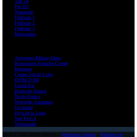
Top 14
Pro D2
Nationale
Fédérale 1
Fédérale 2
Fédérale 3
Régionales
Régionales
Auvergne-Rhône-Alpes
Bourgogne-Franche-Comté
Bretagne
Centre-Val de Loire
DOM-TOM
Grand Est
Hauts-de-France
Île-de-France
Nouvelle-Aquitaine
Occitanie
Pays de la Loire
Sud PACA
Normandie
2026 © Tous droits réservés -
Mentions Légales
-
Politique de