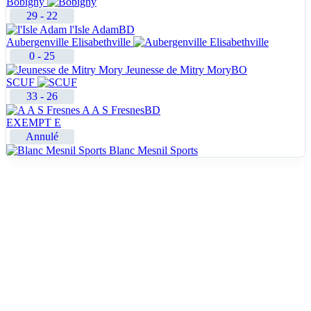
Bobigny
29
-
22
l'Isle Adam
BD
Aubergenville Elisabethville
0
-
25
Jeunesse de Mitry Mory
BO
SCUF
33
-
26
A A S Fresnes
BD
EXEMPT
E
Annulé
Blanc Mesnil Sports