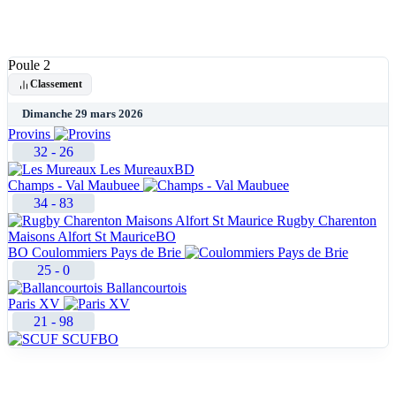
Poule 2
Classement
Dimanche 29 mars 2026
Provins
32
-
26
Les Mureaux
BD
Champs - Val Maubuee
34
-
83
Rugby Charenton
Maisons Alfort St Maurice
BO
BO
Coulommiers Pays de Brie
25
-
0
Ballancourtois
Paris XV
21
-
98
SCUF
BO