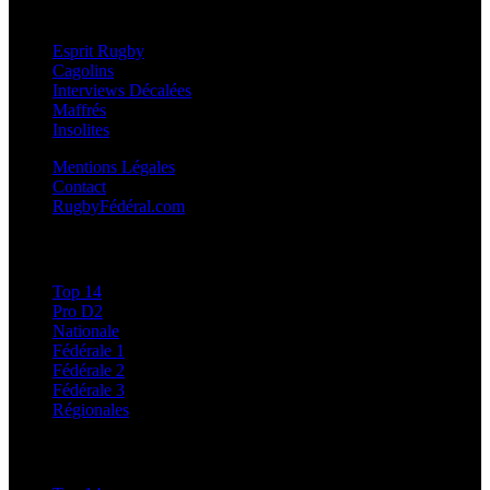
Esprit Rugby
Esprit Rugby
Cagolins
Interviews Décalées
Maffrés
Insolites
Mentions Légales
Contact
RugbyFédéral.com
Calendriers et Résultats
Top 14
Pro D2
Nationale
Fédérale 1
Fédérale 2
Fédérale 3
Régionales
Classements