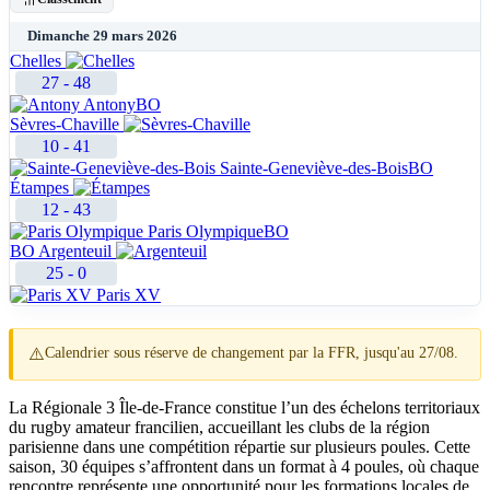
Dimanche 29 mars 2026
Chelles
27
-
48
Antony
BO
Sèvres-Chaville
10
-
41
Sainte-Geneviève-des-Bois
BO
Étampes
12
-
43
Paris Olympique
BO
BO
Argenteuil
25
-
0
Paris XV
⚠️
Calendrier sous réserve de changement par la FFR, jusqu'au 27/08.
La Régionale 3 Île-de-France constitue l’un des échelons territoriaux
du rugby amateur francilien, accueillant les clubs de la région
parisienne dans une compétition répartie sur plusieurs poules. Cette
saison, 30 équipes s’affrontent dans un format à 4 poules, où chaque
rencontre représente une opportunité pour les formations locales de