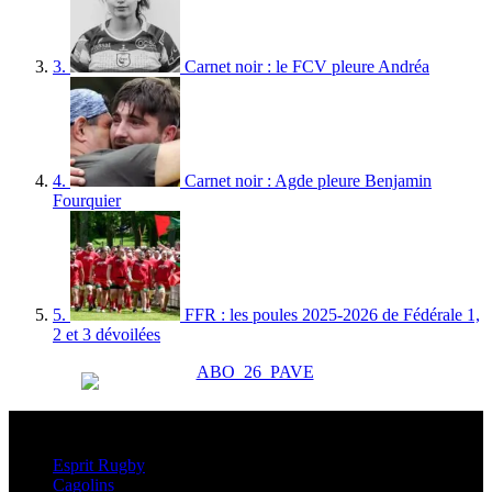
3.
Carnet noir : le FCV pleure Andréa
4.
Carnet noir : Agde pleure Benjamin
Fourquier
5.
FFR : les poules 2025-2026 de Fédérale 1,
2 et 3 dévoilées
Esprit Rugby
Esprit Rugby
Cagolins