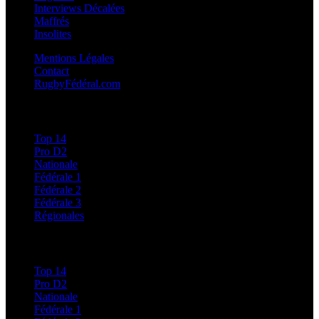
Interviews Décalées
Maffrés
Insolites
Mentions Légales
Contact
RugbyFédéral.com
Calendriers et Résultats
Top 14
Pro D2
Nationale
Fédérale 1
Fédérale 2
Fédérale 3
Régionales
Classements
Top 14
Pro D2
Nationale
Fédérale 1