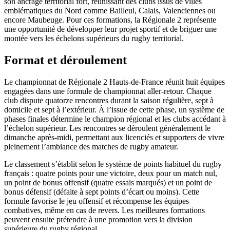
son ancrage territorial fort, réunissant des clubs issus de villes
emblématiques du Nord comme Bailleul, Calais, Valenciennes ou
encore Maubeuge. Pour ces formations, la Régionale 2 représente
une opportunité de développer leur projet sportif et de briguer une
montée vers les échelons supérieurs du rugby territorial.
Format et déroulement
Le championnat de Régionale 2 Hauts-de-France réunit huit équipes
engagées dans une formule de championnat aller-retour. Chaque
club dispute quatorze rencontres durant la saison régulière, sept à
domicile et sept à l’extérieur. À l’issue de cette phase, un système de
phases finales détermine le champion régional et les clubs accédant à
l’échelon supérieur. Les rencontres se déroulent généralement le
dimanche après-midi, permettant aux licenciés et supporters de vivre
pleinement l’ambiance des matches de rugby amateur.
Le classement s’établit selon le système de points habituel du rugby
français : quatre points pour une victoire, deux pour un match nul,
un point de bonus offensif (quatre essais marqués) et un point de
bonus défensif (défaite à sept points d’écart ou moins). Cette
formule favorise le jeu offensif et récompense les équipes
combatives, même en cas de revers. Les meilleures formations
peuvent ensuite prétendre à une promotion vers la division
supérieure du rugby régional.