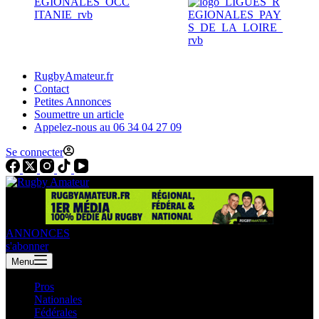
RugbyAmateur.fr
Contact
Petites Annonces
Soumettre un article
Appelez-nous au 06 34 04 27 09
Se connecter
ANNONCES
s'abonner
Menu
Pros
Nationales
Fédérales