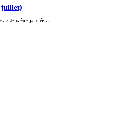
uillet)
let, la deuxième journée…