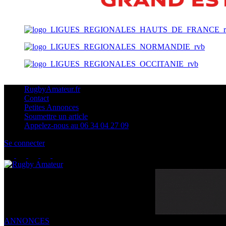
RugbyAmateur.fr
Contact
Petites Annonces
Soumettre un article
Appelez-nous au 06 34 04 27 09
Se connecter
ANNONCES