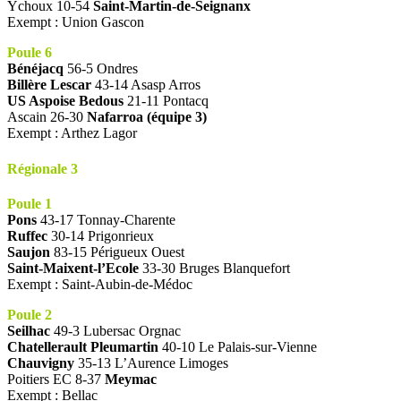
Ychoux 10-54
Saint-Martin-de-Seignanx
Exempt : Union Gascon
Poule 6
Bénéjacq
56-5 Ondres
Billère Lescar
43-14 Asasp Arros
US Aspoise Bedous
21-11 Pontacq
Ascain 26-30
Nafarroa (équipe 3)
Exempt : Arthez Lagor
Régionale 3
Poule 1
Pons
43-17 Tonnay-Charente
Ruffec
30-14 Prigonrieux
Saujon
83-15 Périgueux Ouest
Saint-Maixent-l’Ecole
33-30 Bruges Blanquefort
Exempt : Saint-Aubin-de-Médoc
Poule 2
Seilhac
49-3 Lubersac Orgnac
Chatellerault Pleumartin
40-10 Le Palais-sur-Vienne
Chauvigny
35-13 L’Aurence Limoges
Poitiers EC 8-37
Meymac
Exempt : Bellac