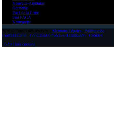
Nouvelle-Aquitaine
Occitanie
Pays de la Loire
Sud PACA
Normandie
2026 © Tous droits réservés -
Mentions Légales
-
Politique de
Confidentialité
-
Conditions Générales d'Utilisation
-
Cookies
-
Gérer mes cookies