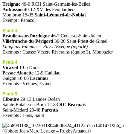
Treignac
49-0 RCH Saint-Germain-les-Belles
Aubusson
40-12 XV des Feuillardiers
Montbron 15-35
Saint-Léonard-de-Noblat
Exempt : Panazol
Poule 3
Beaulieu-sur-Dordogne
46-7 Cénac-et-Saint-Julien
Villefranche-du-Périgord
30-20 Saint-Priest-de-Gimel
Lanquais Varennes – Puy-L’Evêque (reporté)
Exempts : Causse Vézère Riverains (équipe 3), Monpazier
Poule 4
Virazeil
19-5 Duras
Pessac Alouette
12-9 Cadillac
Galgon 10-66
Lacanau
Exempts : Vélines, Eymet
Poule 5
Ciboure
29-13 Landes Océan
Sainte-Eulalie-en-Born 12-83
RC Béarnais
Saint-Médard 29-48
Parentis
Exempts : Lons, Sault
(©photo Jean-Marc Lestage – RugbyAmateur)