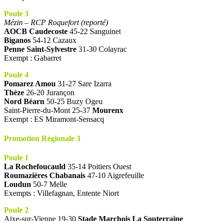
Poule 3
Mézin – RCP Roquefort (reporté)
AOCB Caudecoste
45-22 Sanguinet
Biganos
54-12 Cazaux
Penne Saint-Sylvestre
31-30 Colayrac
Exempt : Gabarret
Poule 4
Pomarez Amou
31-27 Sare Izarra
Thèze
26-20 Jurançon
Nord Béarn
50-25 Buzy Ogeu
Saint-Pierre-du-Mont 25-37
Mourenx
Exempt : ES Miramont-Sensacq
Promotion Régionale 3
Poule 1
La Rochefoucauld
35-14 Poitiers Ouest
Roumazières Chabanais
47-10 Aigrefeuille
Loudun
50-7 Melle
Exempts : Villefagnan, Entente Niort
Poule 2
Aixe-sur-Vienne 19-30
Stade Marchois La Souterraine