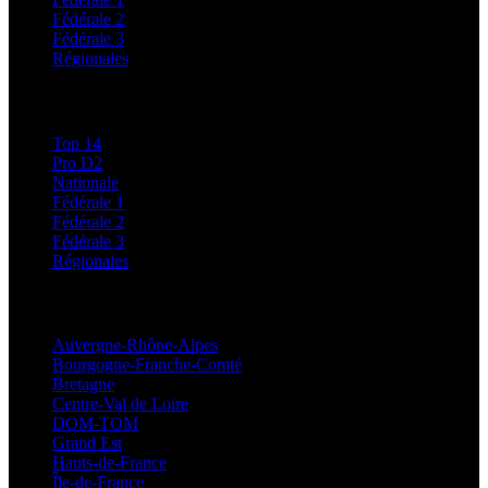
Fédérale 2
Fédérale 3
Régionales
Classements
Top 14
Pro D2
Nationale
Fédérale 1
Fédérale 2
Fédérale 3
Régionales
Régionales
Auvergne-Rhône-Alpes
Bourgogne-Franche-Comté
Bretagne
Centre-Val de Loire
DOM-TOM
Grand Est
Hauts-de-France
Île-de-France