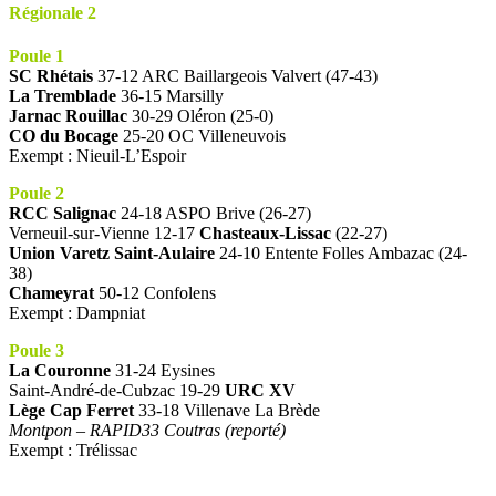
Régionale 2
Poule 1
SC Rhétais
37-12 ARC Baillargeois Valvert (47-43)
La Tremblade
36-15 Marsilly
Jarnac Rouillac
30-29 Oléron (25-0)
CO du Bocage
25-20 OC Villeneuvois
Exempt : Nieuil-L’Espoir
Poule 2
RCC Salignac
24-18 ASPO Brive (26-27)
Verneuil-sur-Vienne 12-17
Chasteaux-Lissac
(22-27)
Union Varetz Saint-Aulaire
24-10 Entente Folles Ambazac (24-
38)
Chameyrat
50-12 Confolens
Exempt : Dampniat
Poule 3
La Couronne
31-24 Eysines
Saint-André-de-Cubzac 19-29
URC XV
Lège Cap Ferret
33-18 Villenave La Brède
Montpon – RAPID33 Coutras (reporté)
Exempt : Trélissac