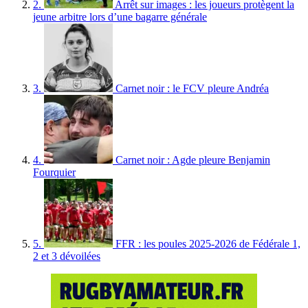
2.
Arrêt sur images : les joueurs protègent la
jeune arbitre lors d’une bagarre générale
3.
Carnet noir : le FCV pleure Andréa
4.
Carnet noir : Agde pleure Benjamin
Fourquier
5.
FFR : les poules 2025-2026 de Fédérale 1,
2 et 3 dévoilées