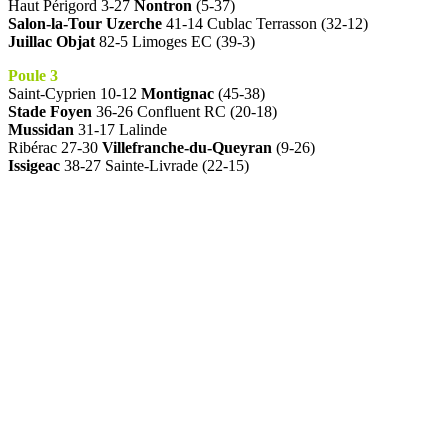
Haut Périgord 3-27
Nontron
(5-37)
Salon-la-Tour Uzerche
41-14 Cublac Terrasson (32-12)
Juillac Objat
82-5 Limoges EC (39-3)
Poule 3
Saint-Cyprien 10-12
Montignac
(45-38)
Stade Foyen
36-26 Confluent RC (20-18)
Mussidan
31-17 Lalinde
Ribérac 27-30
Villefranche-du-Queyran
(9-26)
Issigeac
38-27 Sainte-Livrade (22-15)