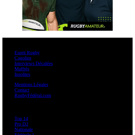
Esprit Rugby
Esprit Rugby
Cagolins
Interviews Décalées
Maffrés
Insolites
Mentions Légales
Contact
RugbyFédéral.com
Calendriers et Résultats
Top 14
Pro D2
Nationale
Fédérale 1