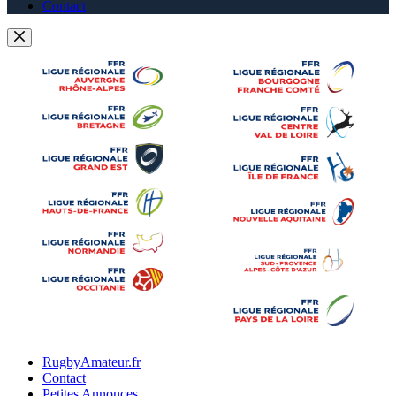
Contact
RugbyAmateur.fr
Contact
Petites Annonces