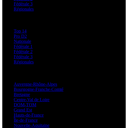
Fédérale 3
Régionales
Classements
Top 14
Pro D2
Nationale
Fédérale 1
Fédérale 2
Fédérale 3
Régionales
Régionales
Auvergne-Rhône-Alpes
Bourgogne-Franche-Comté
Bretagne
Centre-Val de Loire
DOM-TOM
Grand Est
Hauts-de-France
Île-de-France
Nouvelle-Aquitaine