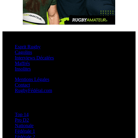
Esprit Rugby
Esprit Rugby
Cagolins
Interviews Décalées
Maffrés
Insolites
Mentions Légales
Contact
RugbyFédéral.com
Calendriers et Résultats
Top 14
Pro D2
Nationale
Fédérale 1
Fédérale 2