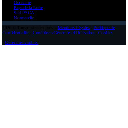
Occitanie
Pays de la Loire
Sud PACA
Normandie
2026 © Tous droits réservés -
Mentions Légales
-
Politique de
Confidentialité
-
Conditions Générales d'Utilisation
-
Cookies
-
Gérer mes cookies