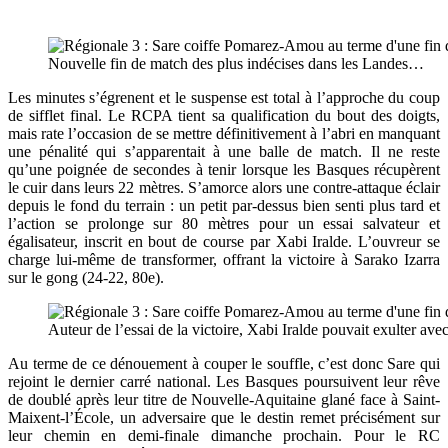
Nouvelle fin de match des plus indécises dans les Landes…
Les minutes s’égrenent et le suspense est total à l’approche du coup
de sifflet final. Le RCPA tient sa qualification du bout des doigts,
mais rate l’occasion de se mettre définitivement à l’abri en manquant
une pénalité qui s’apparentait à une balle de match. Il ne reste
qu’une poignée de secondes à tenir lorsque les Basques récupèrent
le cuir dans leurs 22 mètres. S’amorce alors une contre-attaque éclair
depuis le fond du terrain : un petit par-dessus bien senti plus tard et
l’action se prolonge sur 80 mètres pour un essai salvateur et
égalisateur, inscrit en bout de course par Xabi Iralde. L’ouvreur se
charge lui-même de transformer, offrant la victoire à Sarako Izarra
sur le gong (24-22, 80e).
Auteur de l’essai de la victoire, Xabi Iralde pouvait exulter ave
Au terme de ce dénouement à couper le souffle, c’est donc Sare qui
rejoint le dernier carré national. Les Basques poursuivent leur rêve
de doublé après leur titre de Nouvelle-Aquitaine glané face à Saint-
Maixent-l’École, un adversaire que le destin remet précisément sur
leur chemin en demi-finale dimanche prochain. Pour le RC