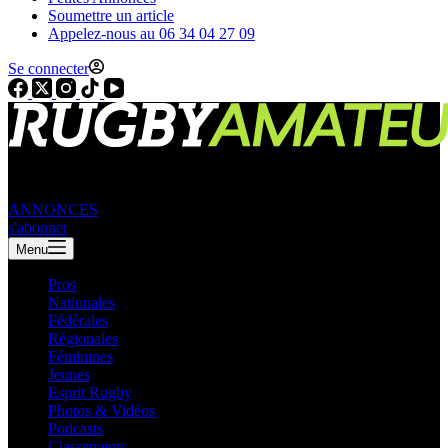
Soumettre un article
Appelez-nous au 06 34 04 27 09
Se connecter
ANNONCES
s'abonner
Menu
Pros
Nationales
Fédérales
Régionales
Féminines
Jeunes
Esprit Rugby
Photos & Vidéos
Podcasts
Classements