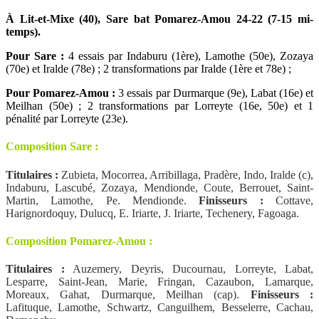
À Lit-et-Mixe (40), Sare bat Pomarez-Amou 24-22 (7-15 mi-
temps).
Pour Sare :
4 essais par Indaburu (1ère), Lamothe (50e), Zozaya
(70e) et Iralde (78e) ; 2 transformations par Iralde (1ère et 78e) ;
Pour Pomarez-Amou :
3 essais par Durmarque (9e), Labat (16e) et
Meilhan (50e) ; 2 transformations par Lorreyte (16e, 50e) et 1
pénalité par Lorreyte (23e).
Composition Sare :
Titulaires :
Zubieta, Mocorrea, Arribillaga, Pradère, Indo, Iralde (c),
Indaburu, Lascubé, Zozaya, Mendionde, Coute, Berrouet, Saint-
Martin, Lamothe, Pe. Mendionde.
Finisseurs :
Cottave,
Harignordoquy, Dulucq, E. Iriarte, J. Iriarte, Techenery, Fagoaga.
Composition Pomarez-Amou :
Titulaires :
Auzemery, Deyris, Ducournau, Lorreyte, Labat,
Lesparre, Saint-Jean, Marie, Fringan, Cazaubon, Lamarque,
Moreaux, Gahat, Durmarque, Meilhan (cap).
Finisseurs :
Lafituque, Lamothe, Schwartz, Canguilhem, Besselerre, Cachau,