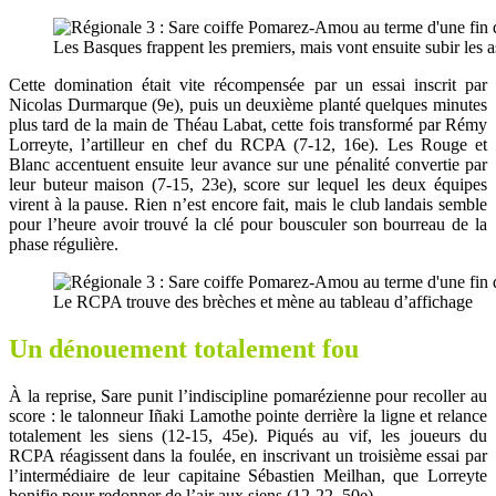
Les Basques frappent les premiers, mais vont ensuite subir les 
Cette domination était vite récompensée par un essai inscrit par
Nicolas Durmarque (9e), puis un deuxième planté quelques minutes
plus tard de la main de Théau Labat, cette fois transformé par Rémy
Lorreyte, l’artilleur en chef du RCPA (7-12, 16e). Les Rouge et
Blanc accentuent ensuite leur avance sur une pénalité convertie par
leur buteur maison (7-15, 23e), score sur lequel les deux équipes
virent à la pause. Rien n’est encore fait, mais le club landais semble
pour l’heure avoir trouvé la clé pour bousculer son bourreau de la
phase régulière.
Le RCPA trouve des brèches et mène au tableau d’affichage
Un dénouement totalement fou
À la reprise, Sare punit l’indiscipline pomarézienne pour recoller au
score : le talonneur Iñaki Lamothe pointe derrière la ligne et relance
totalement les siens (12-15, 45e). Piqués au vif, les joueurs du
RCPA réagissent dans la foulée, en inscrivant un troisième essai par
l’intermédiaire de leur capitaine Sébastien Meilhan, que Lorreyte
bonifie pour redonner de l’air aux siens (12-22, 50e).