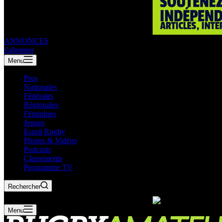
ANNONCES
s'abonner
Menu
Pros
Nationales
Fédérales
Régionales
Féminines
Jeunes
Esprit Rugby
Photos & Vidéos
Podcasts
Classements
Programme TV
Rechercher
Menu