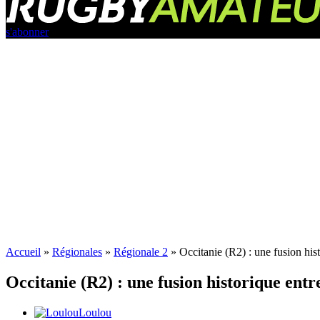
s'abonner
Accueil
»
Régionales
»
Régionale 2
»
Occitanie (R2) : une fusion his
Occitanie (R2) : une fusion historique ent
Loulou