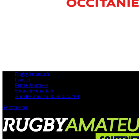
RugbyAmateur.fr
Contact
Petites Annonces
Soumettre un article
Appelez-nous au 06 34 04 27 09
Se connecter