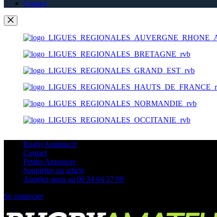
Contact
RugbyAmateur.fr
Contact
Petites Annonces
Soumettre un article
Appelez-nous au 06 34 04 27 09
Se connecter