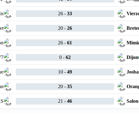
is
26
-
33
Vierz
et
20
-
26
Brete
on
26
-
61
Mimi
77
0
-
62
Dijon
ue
10
-
49
Josba
an
20
-
35
Oran
ES
21
-
46
Salon