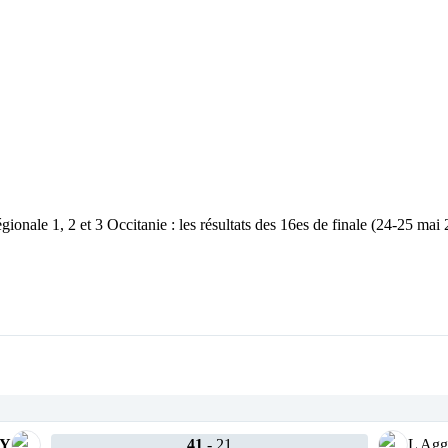
NY
41
-
21
L Agg