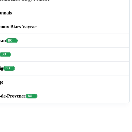
onnais
noux Biars Vayrac
zan
ig
ge
-de-Provence