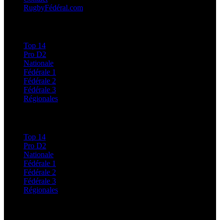
RugbyFédéral.com
Calendriers et Résultats
Top 14
Pro D2
Nationale
Fédérale 1
Fédérale 2
Fédérale 3
Régionales
Classements
Top 14
Pro D2
Nationale
Fédérale 1
Fédérale 2
Fédérale 3
Régionales
Régionales