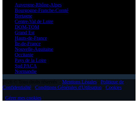
Auvergne-Rhône-Alpes
Bourgogne-Franche-Comté
Bretagne
Centre-Val de Loire
DOM-TOM
Grand Est
Hauts-de-France
Île-de-France
Nouvelle-Aquitaine
Occitanie
Pays de la Loire
Sud PACA
Normandie
2026 © Tous droits réservés -
Mentions Légales
-
Politique de
Confidentialité
-
Conditions Générales d'Utilisation
-
Cookies
-
Gérer mes cookies