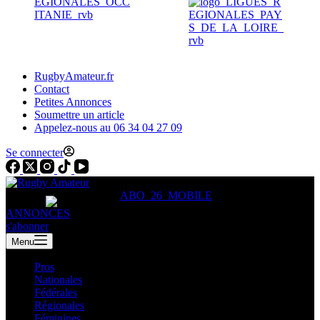
RugbyAmateur.fr
Contact
Petites Annonces
Soumettre un article
Appelez-nous au 06 34 04 27 09
Se connecter
ANNONCES
s'abonner
Menu
Pros
Nationales
Fédérales
Régionales
Féminines