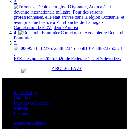
3.
Carnet noir : le FCV pleure Andréa
4.
Carnet noir : Agde pleure Benjamin
Fourquier
5.
FFR : les poules 2025-2026 de Fédérale 1, 2 et 3 dévoilées
Esprit Rugby
Esprit Rugby
Cagolins
Interviews Décalées
Maffrés
Insolites
Mentions Légales
Contact