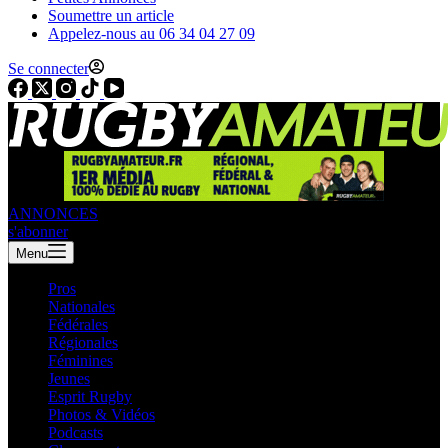
Soumettre un article
Appelez-nous au 06 34 04 27 09
Se connecter
ANNONCES
s'abonner
Menu
Pros
Nationales
Fédérales
Régionales
Féminines
Jeunes
Esprit Rugby
Photos & Vidéos
Podcasts