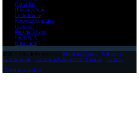
Grand Est
Hauts-de-France
Île-de-France
Nouvelle-Aquitaine
Occitanie
Pays de la Loire
Sud PACA
Normandie
2026 © Tous droits réservés -
Mentions Légales
-
Politique de
Confidentialité
-
Conditions Générales d'Utilisation
-
Cookies
-
Gérer mes cookies