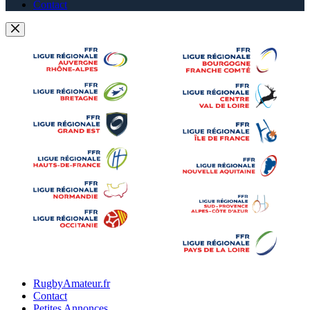
Contact
RugbyAmateur.fr
Contact
Petites Annonces