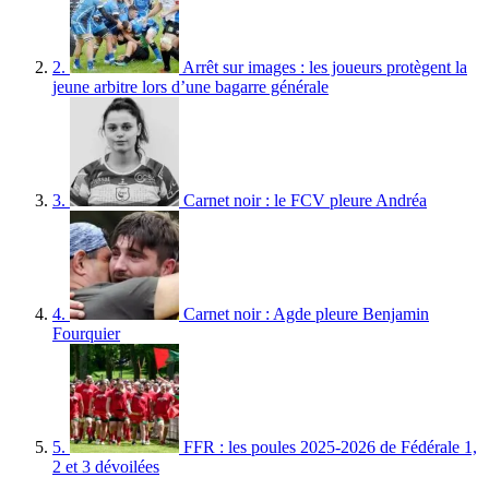
2.
Arrêt sur images : les joueurs protègent la
jeune arbitre lors d’une bagarre générale
3.
Carnet noir : le FCV pleure Andréa
4.
Carnet noir : Agde pleure Benjamin
Fourquier
5.
FFR : les poules 2025-2026 de Fédérale 1,
2 et 3 dévoilées