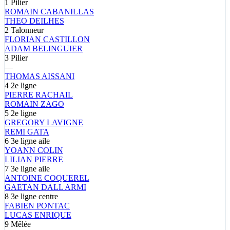
1
Pilier
ROMAIN
CABANILLAS
THEO
DEILHES
2
Talonneur
FLORIAN
CASTILLON
ADAM
BELINGUIER
3
Pilier
—
THOMAS
AISSANI
4
2e ligne
PIERRE
RACHAIL
ROMAIN
ZAGO
5
2e ligne
GREGORY
LAVIGNE
REMI
GATA
6
3e ligne aile
YOANN
COLIN
LILIAN
PIERRE
7
3e ligne aile
ANTOINE
COQUEREL
GAETAN
DALL ARMI
8
3e ligne centre
FABIEN
PONTAC
LUCAS
ENRIQUE
9
Mêlée