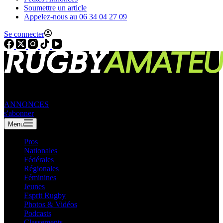
Soumettre un article
Appelez-nous au 06 34 04 27 09
Se connecter
ANNONCES
s'abonner
Menu
Pros
Nationales
Fédérales
Régionales
Féminines
Jeunes
Esprit Rugby
Photos & Vidéos
Podcasts
Classements