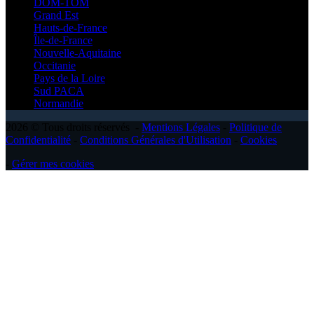
DOM-TOM
Grand Est
Hauts-de-France
Île-de-France
Nouvelle-Aquitaine
Occitanie
Pays de la Loire
Sud PACA
Normandie
2026 © Tous droits réservés -
Mentions Légales
-
Politique de
Confidentialité
-
Conditions Générales d'Utilisation
-
Cookies
-
Gérer mes cookies