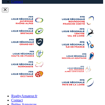
Contact
RugbyAmateur.fr
Contact
Petites Annonces