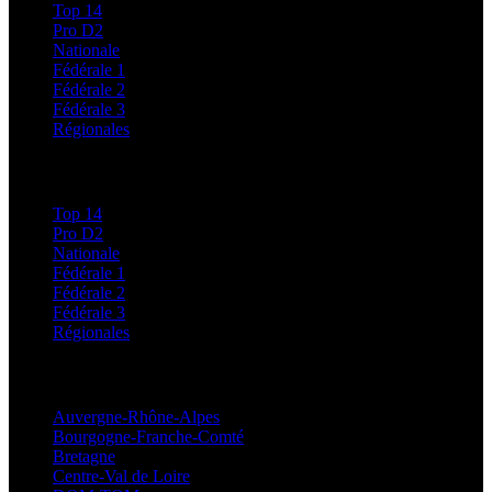
Top 14
Pro D2
Nationale
Fédérale 1
Fédérale 2
Fédérale 3
Régionales
Classements
Top 14
Pro D2
Nationale
Fédérale 1
Fédérale 2
Fédérale 3
Régionales
Régionales
Auvergne-Rhône-Alpes
Bourgogne-Franche-Comté
Bretagne
Centre-Val de Loire