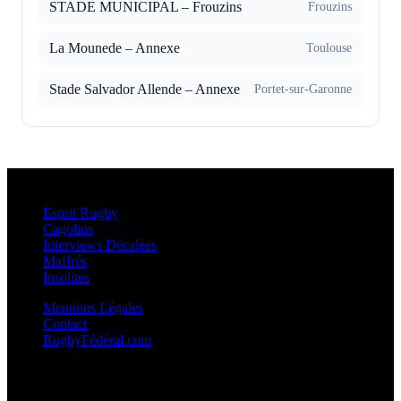
STADE MUNICIPAL – Frouzins
Frouzins
La Moun­ede – Annexe
Toulouse
Stade Salvador Allende – Annexe
Portet-sur-Garonne
Esprit Rugby
Esprit Rugby
Cagolins
Interviews Décalées
Maffrés
Insolites
Mentions Légales
Contact
RugbyFédéral.com
Calendriers et Résultats