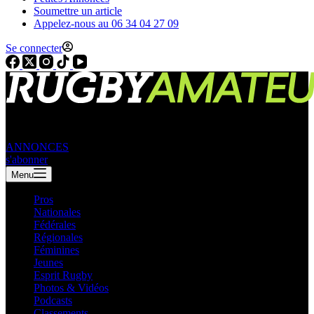
Soumettre un article
Appelez-nous au 06 34 04 27 09
Se connecter
ANNONCES
s'abonner
Menu
Pros
Nationales
Fédérales
Régionales
Féminines
Jeunes
Esprit Rugby
Photos & Vidéos
Podcasts
Classements