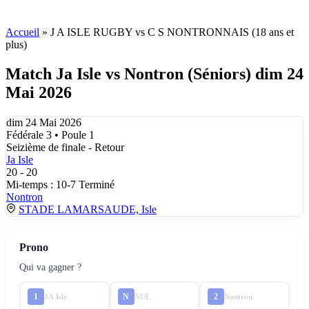
Accueil
»
J A ISLE RUGBY vs C S NONTRONNAIS (18 ans et
plus)
Match Ja Isle vs Nontron (Séniors) dim 24
Mai 2026
dim 24 Mai 2026
Fédérale 3 • Poule 1
Seizième de finale - Retour
Ja Isle
20
-
20
Mi-temps : 10-7
Terminé
Nontron
STADE LAMARSAUDE, Isle
Prono
Qui va gagner ?
1
N
2
JA Isle
NUL
Nontron