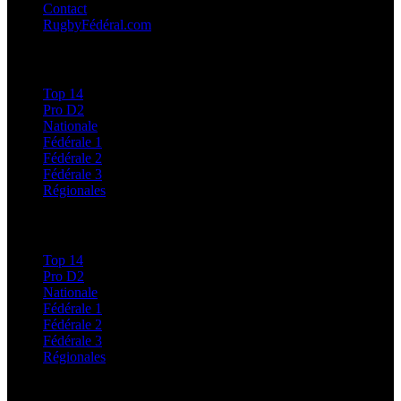
Contact
RugbyFédéral.com
Calendriers et Résultats
Top 14
Pro D2
Nationale
Fédérale 1
Fédérale 2
Fédérale 3
Régionales
Classements
Top 14
Pro D2
Nationale
Fédérale 1
Fédérale 2
Fédérale 3
Régionales
Régionales