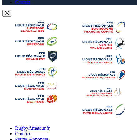
Contact
RugbyAmateur.fr
Contact
Petites Annonces