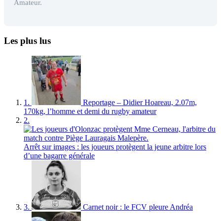
Amateur.
Les plus lus
1.
Reportage – Didier Hoareau, 2.07m,
170kg, l’homme et demi du rugby amateur
2.
Arrêt sur images : les joueurs protègent la jeune arbitre lors
d’une bagarre générale
3.
Carnet noir : le FCV pleure Andréa