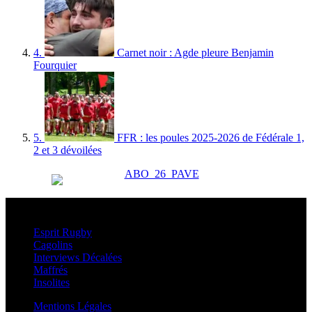
4.
Carnet noir : Agde pleure Benjamin
Fourquier
5.
FFR : les poules 2025-2026 de Fédérale 1,
2 et 3 dévoilées
Esprit Rugby
Esprit Rugby
Cagolins
Interviews Décalées
Maffrés
Insolites
Mentions Légales