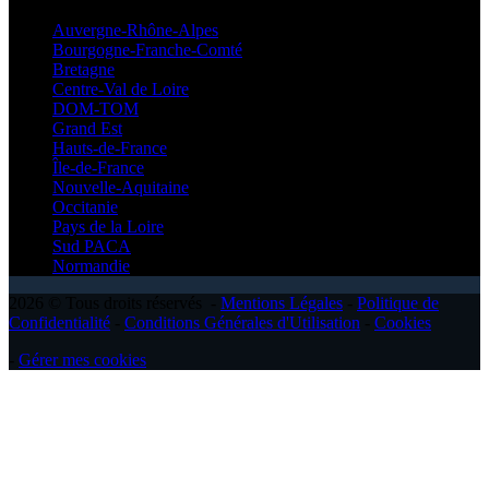
Auvergne-Rhône-Alpes
Bourgogne-Franche-Comté
Bretagne
Centre-Val de Loire
DOM-TOM
Grand Est
Hauts-de-France
Île-de-France
Nouvelle-Aquitaine
Occitanie
Pays de la Loire
Sud PACA
Normandie
2026 © Tous droits réservés -
Mentions Légales
-
Politique de
Confidentialité
-
Conditions Générales d'Utilisation
-
Cookies
-
Gérer mes cookies