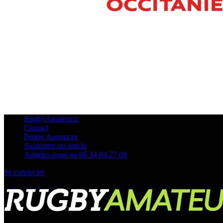
RugbyAmateur.fr
Contact
Petites Annonces
Soumettre un article
Appelez-nous au 06 34 04 27 09
Se connecter