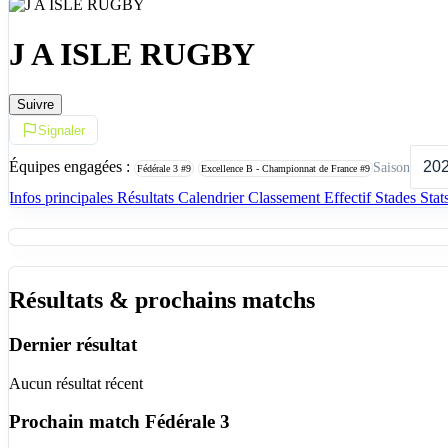
J A ISLE RUGBY
Suivre
Signaler
Équipes engagées :
Saison
Fédérale 3
#9
Excellence B - Championnat de France
#9
Infos principales
Résultats
Calendrier
Classement
Effectif
Stades
Stat
Résultats & prochains matchs
Dernier résultat
Aucun résultat récent
Prochain match
Fédérale 3