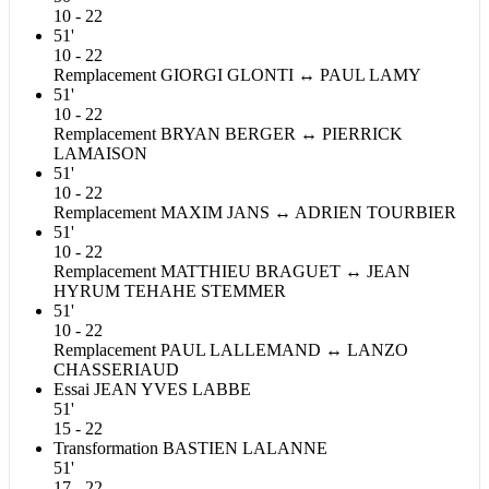
10 - 22
51'
10 - 22
Remplacement
GIORGI
GLONTI
↔
PAUL
LAMY
51'
10 - 22
Remplacement
BRYAN
BERGER
↔
PIERRICK
LAMAISON
51'
10 - 22
Remplacement
MAXIM
JANS
↔
ADRIEN
TOURBIER
51'
10 - 22
Remplacement
MATTHIEU
BRAGUET
↔
JEAN
HYRUM
TEHAHE STEMMER
51'
10 - 22
Remplacement
PAUL
LALLEMAND
↔
LANZO
CHASSERIAUD
Essai
JEAN YVES
LABBE
51'
15 - 22
Transformation
BASTIEN
LALANNE
51'
17 - 22