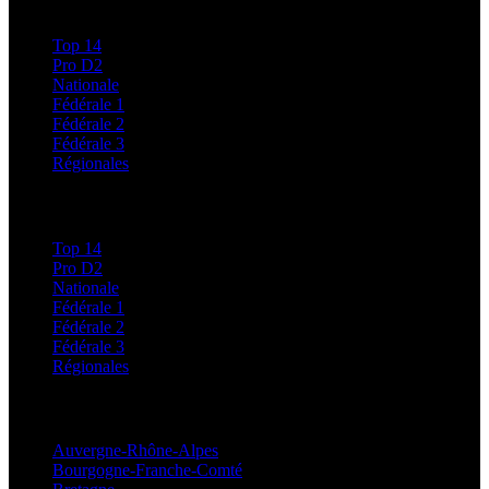
Calendriers et Résultats
Top 14
Pro D2
Nationale
Fédérale 1
Fédérale 2
Fédérale 3
Régionales
Classements
Top 14
Pro D2
Nationale
Fédérale 1
Fédérale 2
Fédérale 3
Régionales
Régionales
Auvergne-Rhône-Alpes
Bourgogne-Franche-Comté