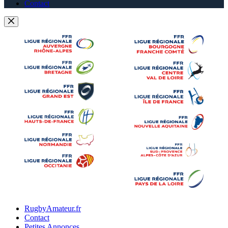
Contact
RugbyAmateur.fr
Contact
Petites Annonces