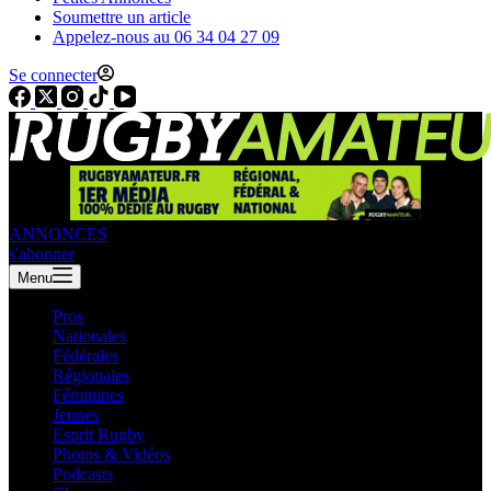
Soumettre un article
Appelez-nous au 06 34 04 27 09
Se connecter
ANNONCES
s'abonner
Menu
Pros
Nationales
Fédérales
Régionales
Féminines
Jeunes
Esprit Rugby
Photos & Vidéos
Podcasts