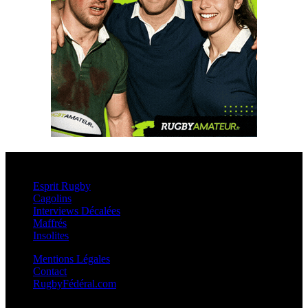
Esprit Rugby
Esprit Rugby
Cagolins
Interviews Décalées
Maffrés
Insolites
Mentions Légales
Contact
RugbyFédéral.com