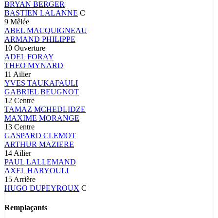
BRYAN
BERGER
BASTIEN
LALANNE
C
9
Mêlée
ABEL
MACQUIGNEAU
ARMAND
PHILIPPE
10
Ouverture
ADEL
FORAY
THEO
MYNARD
11
Ailier
YVES
TAUKAFAULI
GABRIEL
BEUGNOT
12
Centre
TAMAZ
MCHEDLIDZE
MAXIME
MORANGE
13
Centre
GASPARD
CLEMOT
ARTHUR
MAZIERE
14
Ailier
PAUL
LALLEMAND
AXEL
HARYOULI
15
Arrière
HUGO
DUPEYROUX
C
Remplaçants