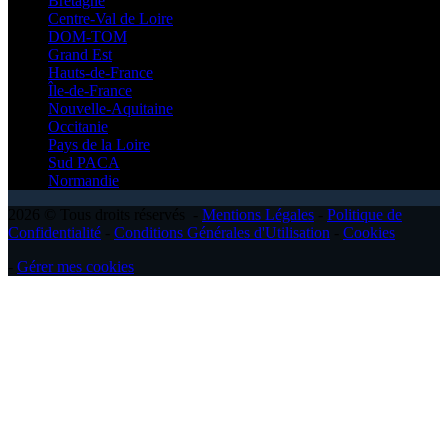
Bretagne
Centre-Val de Loire
DOM-TOM
Grand Est
Hauts-de-France
Île-de-France
Nouvelle-Aquitaine
Occitanie
Pays de la Loire
Sud PACA
Normandie
2026 © Tous droits réservés -
Mentions Légales
-
Politique de
Confidentialité
-
Conditions Générales d'Utilisation
-
Cookies
-
Gérer mes cookies