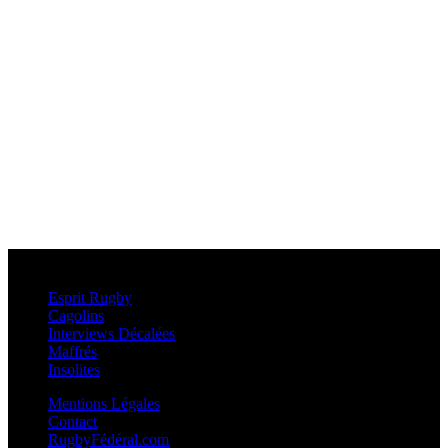
Esprit Rugby
Esprit Rugby
Cagolins
Interviews Décalées
Maffrés
Insolites
Mentions Légales
Contact
RugbyFédéral.com