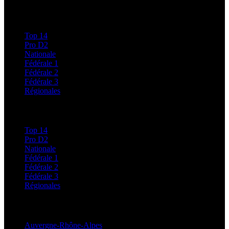
Calendriers et Résultats
Top 14
Pro D2
Nationale
Fédérale 1
Fédérale 2
Fédérale 3
Régionales
Classements
Top 14
Pro D2
Nationale
Fédérale 1
Fédérale 2
Fédérale 3
Régionales
Régionales
Auvergne-Rhône-Alpes