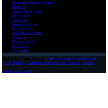
Bourgogne-Franche-Comté
Bretagne
Centre-Val de Loire
DOM-TOM
Grand Est
Hauts-de-France
Île-de-France
Nouvelle-Aquitaine
Occitanie
Pays de la Loire
Sud PACA
Normandie
2026 © Tous droits réservés -
Mentions Légales
-
Politique de
Confidentialité
-
Conditions Générales d'Utilisation
-
Cookies
-
Gérer mes cookies