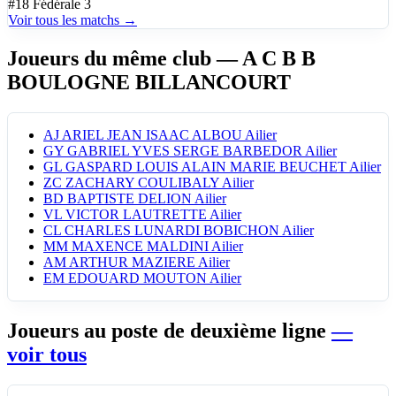
#18
Fédérale 3
Voir tous les matchs →
Joueurs du même club
— A C B B
BOULOGNE BILLANCOURT
AJ
ARIEL JEAN ISAAC ALBOU
Ailier
GY
GABRIEL YVES SERGE BARBEDOR
Ailier
GL
GASPARD LOUIS ALAIN MARIE BEUCHET
Ailier
ZC
ZACHARY COULIBALY
Ailier
BD
BAPTISTE DELION
Ailier
VL
VICTOR LAUTRETTE
Ailier
CL
CHARLES LUNARDI BOBICHON
Ailier
MM
MAXENCE MALDINI
Ailier
AM
ARTHUR MAZIERE
Ailier
EM
EDOUARD MOUTON
Ailier
Joueurs au poste de deuxième ligne
—
voir tous