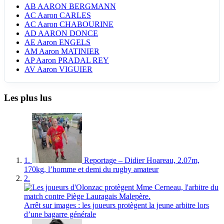
AB
AARON BERGMANN
AC
Aaron CARLES
AC
Aaron CHABOURINE
AD
AARON DONCE
AE
Aaron ENGELS
AM
Aaron MATINIER
AP
Aaron PRADAL REY
AV
Aaron VIGUIER
Les plus lus
1.
Reportage – Didier Hoareau, 2.07m,
170kg, l’homme et demi du rugby amateur
2.
Arrêt sur images : les joueurs protègent la jeune arbitre lors
d’une bagarre générale