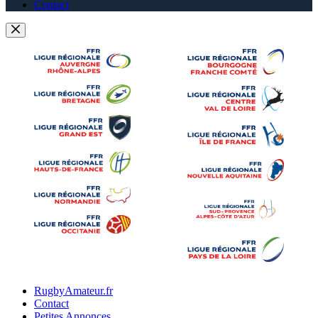
Contact
RugbyAmateur.fr
Contact
Petites Annonces