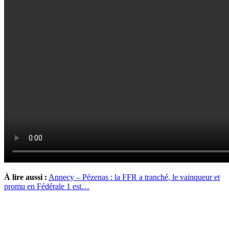
À lire aussi :
Annecy – Pézenas : la FFR a tranché, le vainqueur et
promu en Fédérale 1 est…