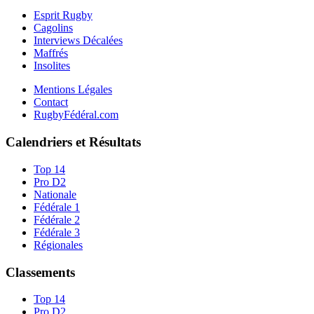
Esprit Rugby
Cagolins
Interviews Décalées
Maffrés
Insolites
Mentions Légales
Contact
RugbyFédéral.com
Calendriers et Résultats
Top 14
Pro D2
Nationale
Fédérale 1
Fédérale 2
Fédérale 3
Régionales
Classements
Top 14
Pro D2