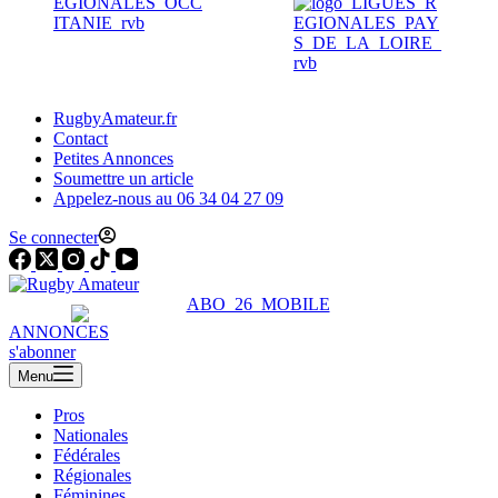
RugbyAmateur.fr
Contact
Petites Annonces
Soumettre un article
Appelez-nous au 06 34 04 27 09
Se connecter
ANNONCES
s'abonner
Menu
Pros
Nationales
Fédérales
Régionales
Féminines