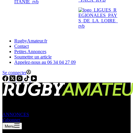
RugbyAmateur.fr
Contact
Petites Annonces
Soumettre un article
Appelez-nous au 06 34 04 27 09
Se connecter
ANNONCES
s'abonner
Menu