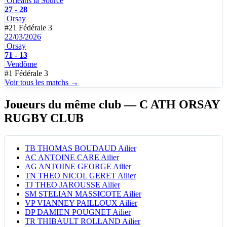
Orleans la Source
27 - 28
Orsay
#21
Fédérale 3
22/03/2026
Orsay
71 - 13
Vendôme
#1
Fédérale 3
Voir tous les matchs →
Joueurs du même club
— C ATH ORSAY
RUGBY CLUB
TB
THOMAS BOUDAUD
Ailier
AC
ANTOINE CARE
Ailier
AG
ANTOINE GEORGE
Ailier
TN
THEO NICOL GERET
Ailier
TJ
THEO JAROUSSE
Ailier
SM
STELIAN MASSICOTE
Ailier
VP
VIANNEY PAILLOUX
Ailier
DP
DAMIEN POUGNET
Ailier
TR
THIBAULT ROLLAND
Ailier