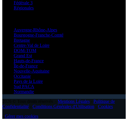
Fédérale 3
Régionales
Régionales
Auvergne-Rhône-Alpes
Bourgogne-Franche-Comté
Bretagne
Centre-Val de Loire
DOM-TOM
Grand Est
Hauts-de-France
Île-de-France
Nouvelle-Aquitaine
Occitanie
Pays de la Loire
Sud PACA
Normandie
2026 © Tous droits réservés -
Mentions Légales
-
Politique de
Confidentialité
-
Conditions Générales d'Utilisation
-
Cookies
-
Gérer mes cookies