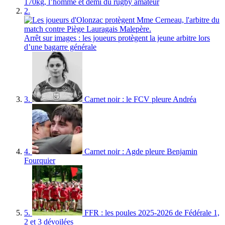
170kg, l’homme et demi du rugby amateur
2.
Arrêt sur images : les joueurs protègent la jeune arbitre lors
d’une bagarre générale
3.
Carnet noir : le FCV pleure Andréa
4.
Carnet noir : Agde pleure Benjamin
Fourquier
5.
FFR : les poules 2025-2026 de Fédérale 1,
2 et 3 dévoilées