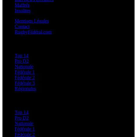
Maffrés
Insolites
Mentions Légales
Contact
RugbyFédéral.com
Calendriers et Résultats
Top 14
Pro D2
Nationale
Fédérale 1
Fédérale 2
Fédérale 3
Régionales
Classements
Top 14
Pro D2
Nationale
Fédérale 1
Fédérale 2