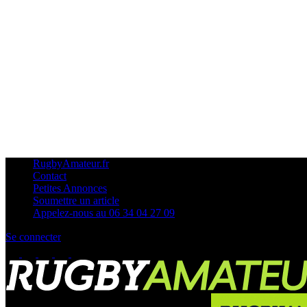
RugbyAmateur.fr
Contact
Petites Annonces
Soumettre un article
Appelez-nous au 06 34 04 27 09
Se connecter