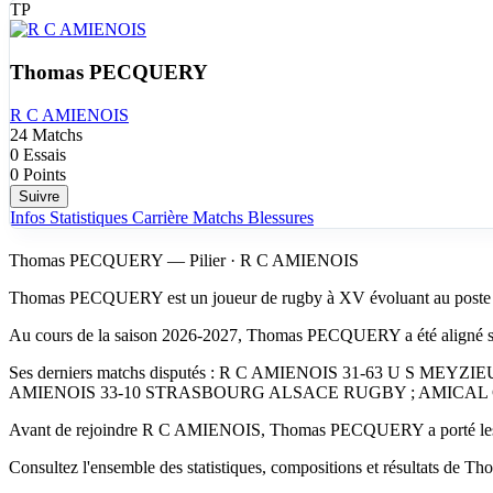
TP
Thomas PECQUERY
R C AMIENOIS
24
Matchs
0
Essais
0
Points
Suivre
Infos
Statistiques
Carrière
Matchs
Blessures
Thomas PECQUERY — Pilier · R C AMIENOIS
Thomas PECQUERY est un joueur de rugby à XV évoluant au poste d
Au cours de la saison 2026-2027, Thomas PECQUERY a été aligné s
Ses derniers matchs disputés : R C AMIENOIS 31-63 U S
AMIENOIS 33-10 STRASBOURG ALSACE RUGBY ; AMICAL C
Avant de rejoindre R C AMIENOIS, Thomas PECQUERY a porté les co
Consultez l'ensemble des statistiques, compositions et résultats de T