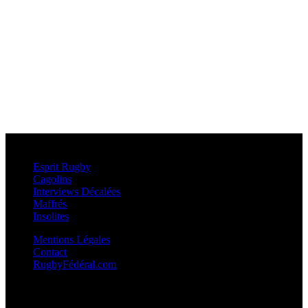
Esprit Rugby
Esprit Rugby
Cagolins
Interviews Décalées
Maffrés
Insolites
Mentions Légales
Contact
RugbyFédéral.com
Calendriers et Résultats