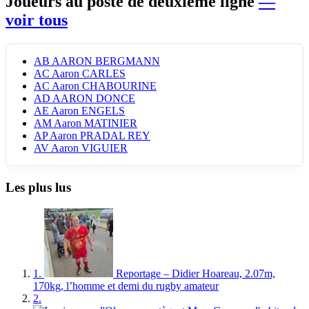
Joueurs au poste de deuxième ligne
—
voir tous
AB
AARON BERGMANN
AC
Aaron CARLES
AC
Aaron CHABOURINE
AD
AARON DONCE
AE
Aaron ENGELS
AM
Aaron MATINIER
AP
Aaron PRADAL REY
AV
Aaron VIGUIER
Les plus lus
1.
Reportage – Didier Hoareau, 2.07m,
170kg, l’homme et demi du rugby amateur
2.