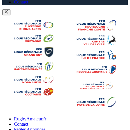
Contact
RugbyAmateur.fr
Contact
Petites Annonces