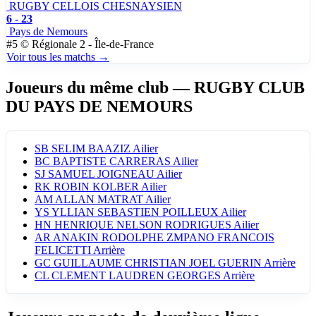
RUGBY CELLOIS CHESNAYSIEN
6 - 23
Pays de Nemours
#5
©
Régionale 2 - Île-de-France
Voir tous les matchs →
Joueurs du même club
— RUGBY CLUB
DU PAYS DE NEMOURS
SB
SELIM BAAZIZ
Ailier
BC
BAPTISTE CARRERAS
Ailier
SJ
SAMUEL JOIGNEAU
Ailier
RK
ROBIN KOLBER
Ailier
AM
ALLAN MATRAT
Ailier
YS
YLLIAN SEBASTIEN POILLEUX
Ailier
HN
HENRIQUE NELSON RODRIGUES
Ailier
AR
ANAKIN RODOLPHE ZMPANO FRANCOIS
FELICETTI
Arrière
GC
GUILLAUME CHRISTIAN JOEL GUERIN
Arrière
CL
CLEMENT LAUDREN GEORGES
Arrière