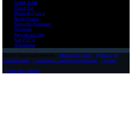
DOM-TOM
Grand Est
Hauts-de-France
Île-de-France
Nouvelle-Aquitaine
Occitanie
Pays de la Loire
Sud PACA
Normandie
2026 © Tous droits réservés -
Mentions Légales
-
Politique de
Confidentialité
-
Conditions Générales d'Utilisation
-
Cookies
-
Gérer mes cookies