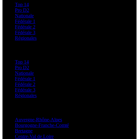
Top 14
Pro D2
Nationale
Fédérale 1
Fédérale 2
Fédérale 3
Régionales
Classements
Top 14
Pro D2
Nationale
Fédérale 1
Fédérale 2
Fédérale 3
Régionales
Régionales
Auvergne-Rhône-Alpes
Bourgogne-Franche-Comté
Bretagne
Centre-Val de Loire