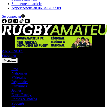
Soumettre un article
Appelez-nous au 06 34 04 27 09
Se connecter
ANNONCES
s'abonner
Menu
Pros
Nationales
Fédérales
Régionales
Féminines
Jeunes
Esprit Rugby
Photos & Vidéos
Podcasts