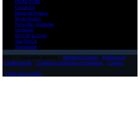
DOM-TOM
Grand Est
Hauts-de-France
Île-de-France
Nouvelle-Aquitaine
Occitanie
Pays de la Loire
Sud PACA
Normandie
2026 © Tous droits réservés -
Mentions Légales
-
Politique de
Confidentialité
-
Conditions Générales d'Utilisation
-
Cookies
-
Gérer mes cookies