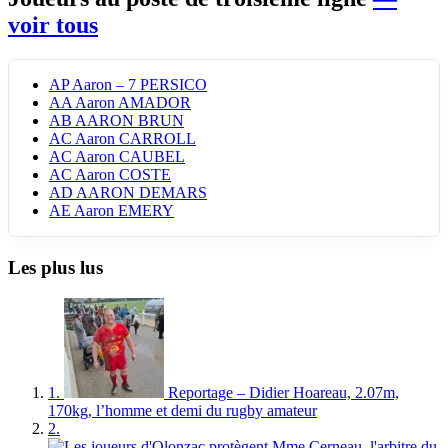
voir tous
AP
Aaron – 7 PERSICO
AA
Aaron AMADOR
AB
AARON BRUN
AC
Aaron CARROLL
AC
Aaron CAUBEL
AC
Aaron COSTE
AD
AARON DEMARS
AE
Aaron EMERY
Les plus lus
1.
Reportage – Didier Hoareau, 2.07m,
170kg, l’homme et demi du rugby amateur
2.