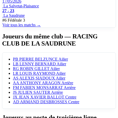
17/05/2026
La Salvetat-Plaisance
27 - 23
La Saudrune
#6
Fédérale 3
Voir tous les matchs →
Joueurs du même club
— RACING
CLUB DE LA SAUDRUNE
PB
PIERRE BELZUNCE
Ailier
LB
LENNY BERNARD
Ailier
RG
ROBIN GILLET
Ailier
LR
LOUIS RAYMOND
Ailier
AS
ALEXIS SIADOUX
Ailier
AA
ANTHONY ARAGON
Arrière
FM
FABIEN MONSARRAT
Arrière
JS
JULIEN SAUTER
Arrière
JX
JEAN XAVIER BALLOT
Centre
AD
ARMAND DESBROSSES
Centre
Joueurs au poste de troisième ligne
—