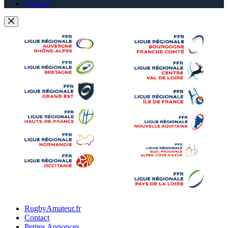
Contact
RugbyAmateur.fr
Contact
Petites Annonces