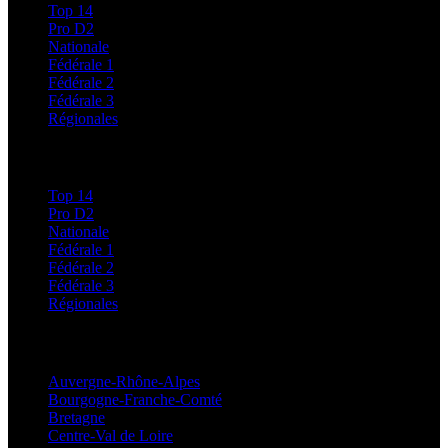
Top 14
Pro D2
Nationale
Fédérale 1
Fédérale 2
Fédérale 3
Régionales
Classements
Top 14
Pro D2
Nationale
Fédérale 1
Fédérale 2
Fédérale 3
Régionales
Régionales
Auvergne-Rhône-Alpes
Bourgogne-Franche-Comté
Bretagne
Centre-Val de Loire