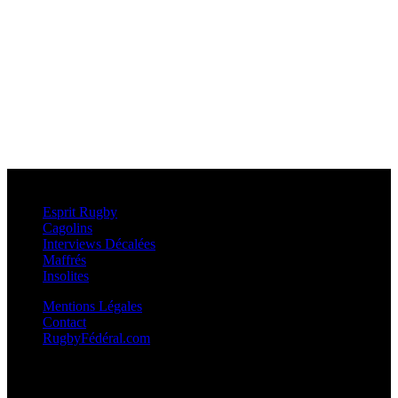
Esprit Rugby
Esprit Rugby
Cagolins
Interviews Décalées
Maffrés
Insolites
Mentions Légales
Contact
RugbyFédéral.com
Calendriers et Résultats