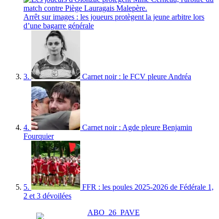
Arrêt sur images : les joueurs protègent la jeune arbitre lors
d’une bagarre générale
3.
Carnet noir : le FCV pleure Andréa
4.
Carnet noir : Agde pleure Benjamin
Fourquier
5.
FFR : les poules 2025-2026 de Fédérale 1,
2 et 3 dévoilées