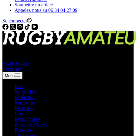
Soumettre un article
Appelez-nous au 06 34 04 27 09
Se connecter
ANNONCES
s'abonner
Menu
Pros
Nationales
Fédérales
Régionales
Féminines
Jeunes
Esprit Rugby
Photos & Vidéos
Podcasts
Classements