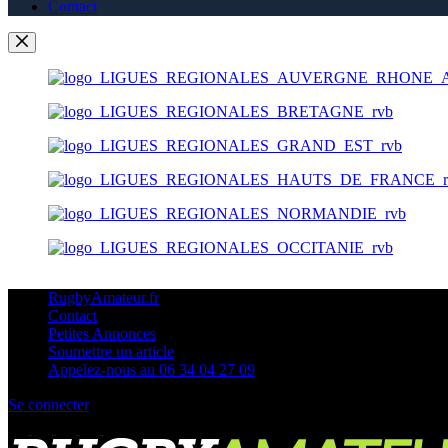
Contact
RugbyAmateur.fr
Contact
Petites Annonces
Soumettre un article
Appelez-nous au 06 34 04 27 09
Se connecter