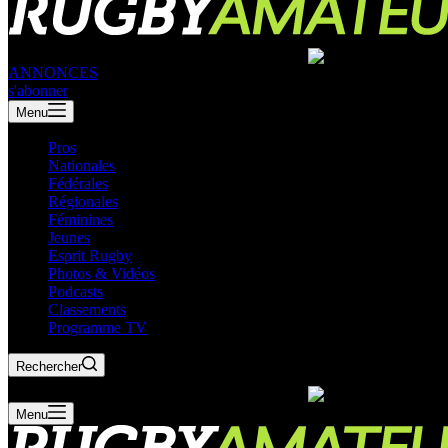
ANNONCES
s'abonner
Menu
Pros
Nationales
Fédérales
Régionales
Féminines
Jeunes
Esprit Rugby
Photos & Vidéos
Podcasts
Classements
Programme TV
Rechercher
Menu