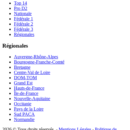
Top 14
Pro D2
Nationale
Fédérale 1
Fédérale 2
Fédérale 3
Régionales
Régionales
Auvergne-Rhône-Alpes
Bourgogne-Franche-Comté
Bretagne
Centre-Val de Loire
DOM-TOM
Grand Est
Hauts-de-France
Île-de-France
Nouvelle-Aquitaine
Occitanie
Pays de la Loire
Sud PACA
Normandie
2026 © Tous droits réservés -
Mentions Légales
-
Politique de