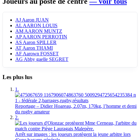
Joueurs au poste de centre
— voir tous
AJ
Aaron JUAN
AL
AARON LOUIS
AM
AARON MUNTZ
AP
AARON PERROTIN
AS
Aaron SPILLER
AT
Aaron THAMI
AF
Aarown FOSSET
AG
Abby gaelle SEGRET
Les plus lus
1.
Reportage – Didier Hoareau, 2.07m, 170kg, l’homme et demi
du rugby amateur
2.
Arrêt sur images : les joueurs protègent la jeune arbitre lors
d’une bagarre générale