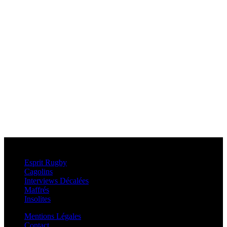
Esprit Rugby
Esprit Rugby
Cagolins
Interviews Décalées
Maffrés
Insolites
Mentions Légales
Contact