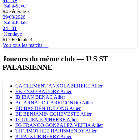
41 - 19
Saint-Sever
#4
Fédérale 3
29/03/2026
Saint-Palais
24 - 31
Hendaye
#17
Fédérale 3
Voir tous les matchs →
Joueurs du même club
— U S ST
PALAISIENNE
CA
CLEMENT ANXOLABEHERE
Ailier
EB
ENZO BAUDRY
Ailier
IB
IBAN BENAC
Ailier
AC
ARNAUD CARRICONDO
Ailier
BD
BASTIEN DULONG
Ailier
BE
BENJAMIN ECHEVESTE
Ailier
JE
JULIEN EPPHERRE
Ailier
FG
FRANCO GONZALEZ VEITIA
Ailier
TH
TIMOTHEE HARISMENDY
Ailier
PI
PATXI IRIBERRY
Ailier