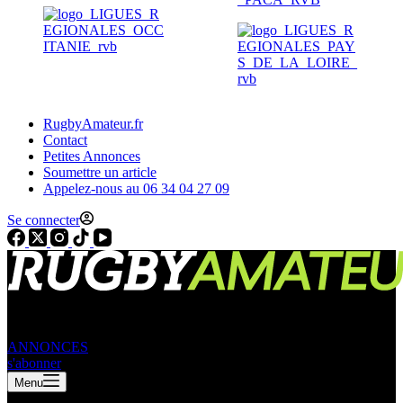
RugbyAmateur.fr
Contact
Petites Annonces
Soumettre un article
Appelez-nous au 06 34 04 27 09
Se connecter
ANNONCES
s'abonner
Menu