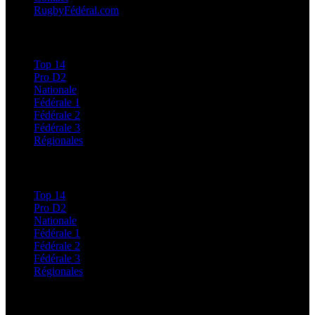
RugbyFédéral.com
Calendriers et Résultats
Top 14
Pro D2
Nationale
Fédérale 1
Fédérale 2
Fédérale 3
Régionales
Classements
Top 14
Pro D2
Nationale
Fédérale 1
Fédérale 2
Fédérale 3
Régionales
Régionales