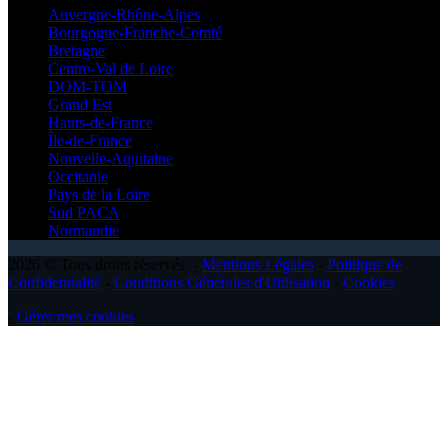
Auvergne-Rhône-Alpes
Bourgogne-Franche-Comté
Bretagne
Centre-Val de Loire
DOM-TOM
Grand Est
Hauts-de-France
Île-de-France
Nouvelle-Aquitaine
Occitanie
Pays de la Loire
Sud PACA
Normandie
2026 © Tous droits réservés -
Mentions Légales
-
Politique de
Confidentialité
-
Conditions Générales d'Utilisation
-
Cookies
-
Gérer mes cookies