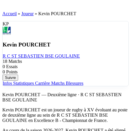
Accueil
»
Joueur
»
Kevin POURCHET
KP
Kevin POURCHET
R C ST SEBASTIEN BSE GOULAINE
18
Matchs
0
Essais
0
Points
Suivre
Infos
Statistiques
Carrière
Matchs
Blessures
Kevin POURCHET — Deuxième ligne · R C ST SEBASTIEN
BSE GOULAINE
Kevin POURCHET est un joueur de rugby à XV évoluant au poste
de deuxième ligne au sein de R C ST SEBASTIEN BSE
GOULAINE en Excellence B - Championnat de France.
Au cours de la saison 2026-2027, Kevin POURCHET a été aligné