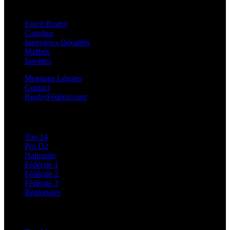
Esprit Rugby
Esprit Rugby
Cagolins
Interviews Décalées
Maffrés
Insolites
Mentions Légales
Contact
RugbyFédéral.com
Calendriers et Résultats
Top 14
Pro D2
Nationale
Fédérale 1
Fédérale 2
Fédérale 3
Régionales
Classements