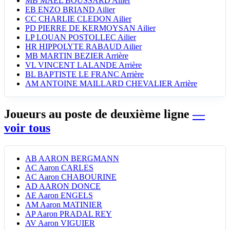
MB
MAEL BOUSSARD
Ailier
EB
ENZO BRIAND
Ailier
CC
CHARLIE CLEDON
Ailier
PD
PIERRE DE KERMOYSAN
Ailier
LP
LOUAN POSTOLLEC
Ailier
HR
HIPPOLYTE RABAUD
Ailier
MB
MARTIN BEZIER
Arrière
VL
VINCENT LALANDE
Arrière
BL
BAPTISTE LE FRANC
Arrière
AM
ANTOINE MAILLARD CHEVALIER
Arrière
Joueurs au poste de deuxième ligne
—
voir tous
AB
AARON BERGMANN
AC
Aaron CARLES
AC
Aaron CHABOURINE
AD
AARON DONCE
AE
Aaron ENGELS
AM
Aaron MATINIER
AP
Aaron PRADAL REY
AV
Aaron VIGUIER