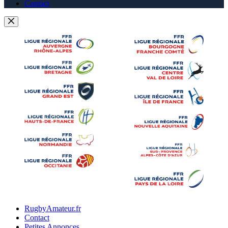
Contact
RugbyAmateur.fr
Contact
Petites Annonces