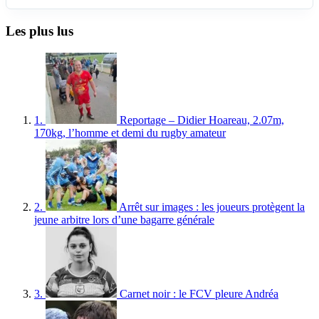
Les plus lus
1.
Reportage – Didier Hoareau, 2.07m,
170kg, l’homme et demi du rugby amateur
2.
Arrêt sur images : les joueurs protègent la
jeune arbitre lors d’une bagarre générale
3.
Carnet noir : le FCV pleure Andréa