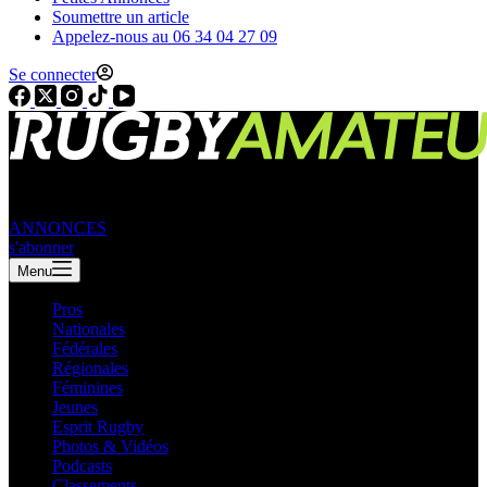
Soumettre un article
Appelez-nous au 06 34 04 27 09
Se connecter
ANNONCES
s'abonner
Menu
Pros
Nationales
Fédérales
Régionales
Féminines
Jeunes
Esprit Rugby
Photos & Vidéos
Podcasts
Classements