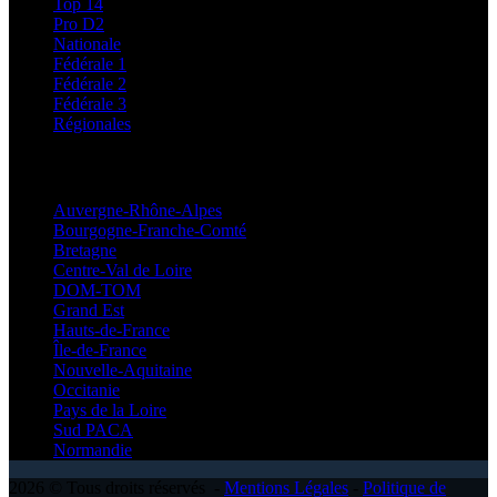
Top 14
Pro D2
Nationale
Fédérale 1
Fédérale 2
Fédérale 3
Régionales
Régionales
Auvergne-Rhône-Alpes
Bourgogne-Franche-Comté
Bretagne
Centre-Val de Loire
DOM-TOM
Grand Est
Hauts-de-France
Île-de-France
Nouvelle-Aquitaine
Occitanie
Pays de la Loire
Sud PACA
Normandie
2026 © Tous droits réservés -
Mentions Légales
-
Politique de