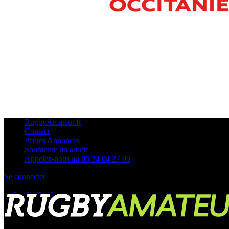
RugbyAmateur.fr
Contact
Petites Annonces
Soumettre un article
Appelez-nous au 06 34 04 27 09
Se connecter