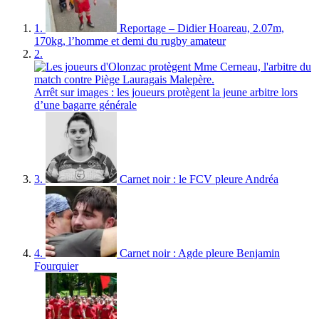
1.
Reportage – Didier Hoareau, 2.07m,
170kg, l’homme et demi du rugby amateur
2.
Arrêt sur images : les joueurs protègent la jeune arbitre lors
d’une bagarre générale
3.
Carnet noir : le FCV pleure Andréa
4.
Carnet noir : Agde pleure Benjamin
Fourquier