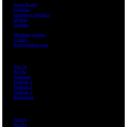
Esprit Rugby
Cagolins
Interviews Décalées
Maffrés
Insolites
Mentions Légales
Contact
RugbyFédéral.com
Calendriers et Résultats
Top 14
Pro D2
Nationale
Fédérale 1
Fédérale 2
Fédérale 3
Régionales
Classements
Top 14
Pro D2