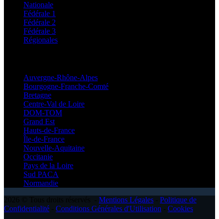
Nationale
Fédérale 1
Fédérale 2
Fédérale 3
Régionales
Régionales
Auvergne-Rhône-Alpes
Bourgogne-Franche-Comté
Bretagne
Centre-Val de Loire
DOM-TOM
Grand Est
Hauts-de-France
Île-de-France
Nouvelle-Aquitaine
Occitanie
Pays de la Loire
Sud PACA
Normandie
2026 © Tous droits réservés -
Mentions Légales
-
Politique de
Confidentialité
-
Conditions Générales d'Utilisation
-
Cookies