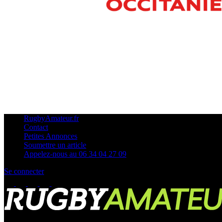
RugbyAmateur.fr
Contact
Petites Annonces
Soumettre un article
Appelez-nous au 06 34 04 27 09
Se connecter