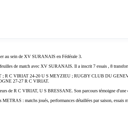
lier au sein de XV SURANAIS en Fédérale 3.
uilles de match avec XV SURANAIS. Il a inscrit 7 essais , 8 transforma
IRIAT ; R C VIRIAT 24-20 U S MEYZIEU ; RUGBY CLUB DU GENE
E 27-27 R C VIRIAT.
rs de R C VIRIAT, U S BRESSANE. Son parcours témoigne d'une expér
les METRAS : matchs joués, performances détaillées par saison, essais m