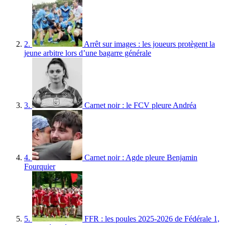
2.
Arrêt sur images : les joueurs protègent la
jeune arbitre lors d’une bagarre générale
3.
Carnet noir : le FCV pleure Andréa
4.
Carnet noir : Agde pleure Benjamin
Fourquier
5.
FFR : les poules 2025-2026 de Fédérale 1,