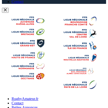
Contact
RugbyAmateur.fr
Contact
Petites Annonces