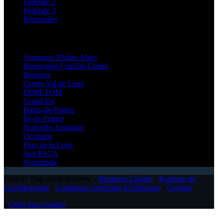
Fédérale 2
Fédérale 3
Régionales
Régionales
Auvergne-Rhône-Alpes
Bourgogne-Franche-Comté
Bretagne
Centre-Val de Loire
DOM-TOM
Grand Est
Hauts-de-France
Île-de-France
Nouvelle-Aquitaine
Occitanie
Pays de la Loire
Sud PACA
Normandie
2026 © Tous droits réservés -
Mentions Légales
-
Politique de
Confidentialité
-
Conditions Générales d'Utilisation
-
Cookies
-
Gérer mes cookies