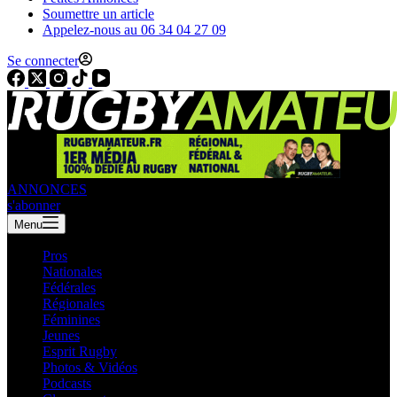
Soumettre un article
Appelez-nous au 06 34 04 27 09
Se connecter
ANNONCES
s'abonner
Menu
Pros
Nationales
Fédérales
Régionales
Féminines
Jeunes
Esprit Rugby
Photos & Vidéos
Podcasts