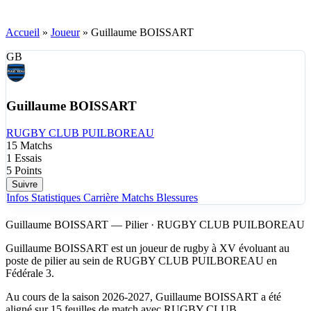
Accueil
»
Joueur
»
Guillaume BOISSART
GB
Guillaume BOISSART
RUGBY CLUB PUILBOREAU
15
Matchs
1
Essais
5
Points
Suivre
Infos
Statistiques
Carrière
Matchs
Blessures
Guillaume BOISSART — Pilier · RUGBY CLUB PUILBOREAU
Guillaume BOISSART est un joueur de rugby à XV évoluant au
poste de pilier au sein de RUGBY CLUB PUILBOREAU en
Fédérale 3.
Au cours de la saison 2026-2027, Guillaume BOISSART a été
aligné sur 15 feuilles de match avec RUGBY CLUB