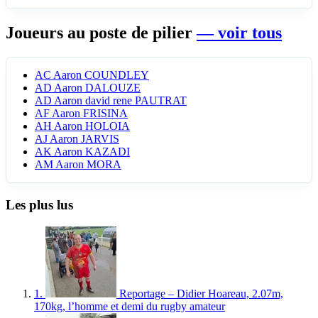
Joueurs au poste de pilier
— voir tous
AC
Aaron COUNDLEY
AD
Aaron DALOUZE
AD
Aaron david rene PAUTRAT
AF
Aaron FRISINA
AH
Aaron HOLOIA
AJ
Aaron JARVIS
AK
Aaron KAZADI
AM
Aaron MORA
Les plus lus
1.
Reportage – Didier Hoareau, 2.07m,
170kg, l’homme et demi du rugby amateur