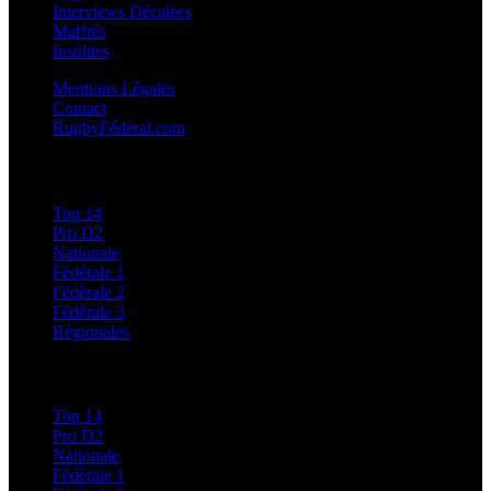
Interviews Décalées
Maffrés
Insolites
Mentions Légales
Contact
RugbyFédéral.com
Calendriers et Résultats
Top 14
Pro D2
Nationale
Fédérale 1
Fédérale 2
Fédérale 3
Régionales
Classements
Top 14
Pro D2
Nationale
Fédérale 1