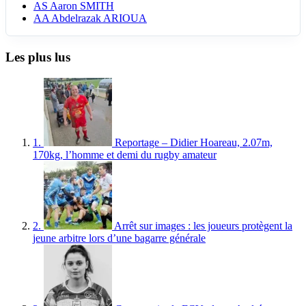
AS
Aaron SMITH
AA
Abdelrazak ARIOUA
Les plus lus
1.
Reportage – Didier Hoareau, 2.07m,
170kg, l’homme et demi du rugby amateur
2.
Arrêt sur images : les joueurs protègent la
jeune arbitre lors d’une bagarre générale