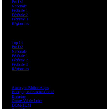
Pro D2
Nationale
Fédérale 1
Fédérale 2
Fédérale 3
Régionales
Classements
Top 14
Pro D2
Nationale
Fédérale 1
Fédérale 2
Fédérale 3
Régionales
Régionales
Auvergne-Rhône-Alpes
Bourgogne-Franche-Comté
Bretagne
Centre-Val de Loire
DOM-TOM