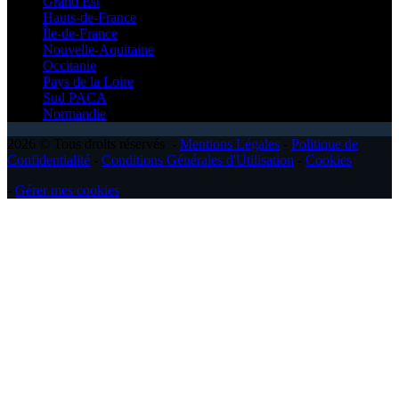
Grand Est
Hauts-de-France
Île-de-France
Nouvelle-Aquitaine
Occitanie
Pays de la Loire
Sud PACA
Normandie
2026 © Tous droits réservés -
Mentions Légales
-
Politique de
Confidentialité
-
Conditions Générales d'Utilisation
-
Cookies
-
Gérer mes cookies