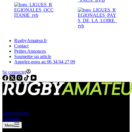
RugbyAmateur.fr
Contact
Petites Annonces
Soumettre un article
Appelez-nous au 06 34 04 27 09
Se connecter
ANNONCES
s'abonner
Menu