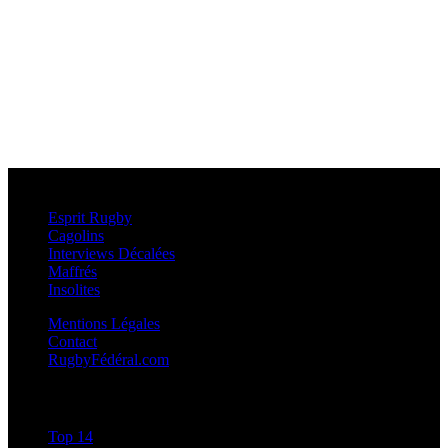
Esprit Rugby
Esprit Rugby
Cagolins
Interviews Décalées
Maffrés
Insolites
Mentions Légales
Contact
RugbyFédéral.com
Calendriers et Résultats
Top 14