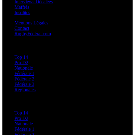
Interviews Décalées
Maffrés
Insolites
Mentions Légales
Contact
RugbyFédéral.com
Calendriers et Résultats
Top 14
Pro D2
Nationale
Fédérale 1
Fédérale 2
Fédérale 3
Régionales
Classements
Top 14
Pro D2
Nationale
Fédérale 1
Fédérale 2