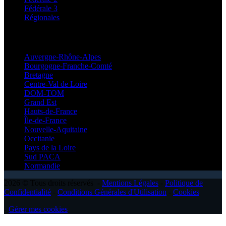
Fédérale 3
Régionales
Régionales
Auvergne-Rhône-Alpes
Bourgogne-Franche-Comté
Bretagne
Centre-Val de Loire
DOM-TOM
Grand Est
Hauts-de-France
Île-de-France
Nouvelle-Aquitaine
Occitanie
Pays de la Loire
Sud PACA
Normandie
2026 © Tous droits réservés -
Mentions Légales
-
Politique de
Confidentialité
-
Conditions Générales d'Utilisation
-
Cookies
-
Gérer mes cookies