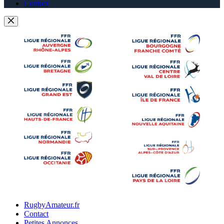
Contact
RugbyAmateur.fr
Contact
Petites Annonces