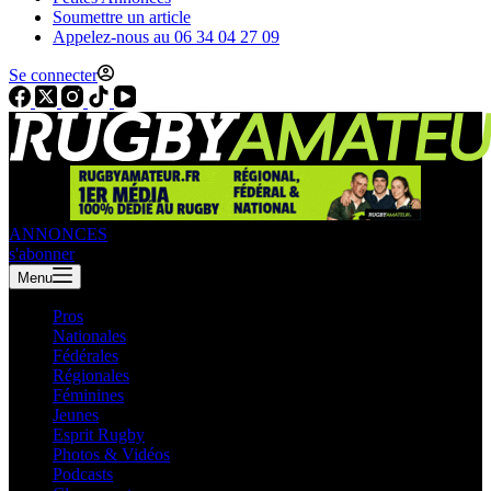
Soumettre un article
Appelez-nous au 06 34 04 27 09
Se connecter
ANNONCES
s'abonner
Menu
Pros
Nationales
Fédérales
Régionales
Féminines
Jeunes
Esprit Rugby
Photos & Vidéos
Podcasts