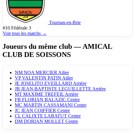
Tournan-en-Brie
#10
Fédérale 3
Voir tous les matchs →
Joueurs du même club
— AMICAL
CLUB DE SOISSONS
NM
NOA MERCIER
Ailier
VP
VALENTIN PATIN
Ailier
JE
JOSELITO EVEILLARD
Arrière
JB
JEAN BAPTISTE LEGUILLETTE
Arrière
MT
MAXIME TREFEIL
Arrière
FB
FLORIAN BALAZIC
Centre
MC
MARTIN CASSAMANI
Centre
JC
JEAN COIFFIER
Centre
CL
CALIXTE LABATUT
Centre
DM
DORIAN MOLLET
Centre