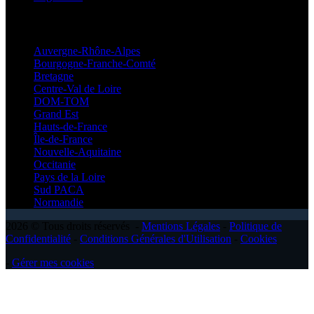
Régionales
Auvergne-Rhône-Alpes
Bourgogne-Franche-Comté
Bretagne
Centre-Val de Loire
DOM-TOM
Grand Est
Hauts-de-France
Île-de-France
Nouvelle-Aquitaine
Occitanie
Pays de la Loire
Sud PACA
Normandie
2026 © Tous droits réservés -
Mentions Légales
-
Politique de
Confidentialité
-
Conditions Générales d'Utilisation
-
Cookies
-
Gérer mes cookies