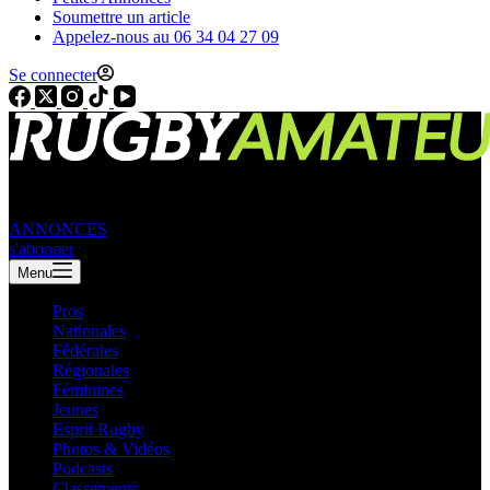
Soumettre un article
Appelez-nous au 06 34 04 27 09
Se connecter
ANNONCES
s'abonner
Menu
Pros
Nationales
Fédérales
Régionales
Féminines
Jeunes
Esprit Rugby
Photos & Vidéos
Podcasts
Classements