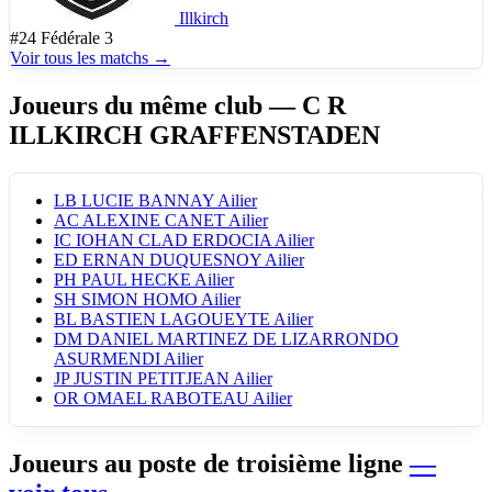
Illkirch
#24
Fédérale 3
Voir tous les matchs →
Joueurs du même club
— C R
ILLKIRCH GRAFFENSTADEN
LB
LUCIE BANNAY
Ailier
AC
ALEXINE CANET
Ailier
IC
IOHAN CLAD ERDOCIA
Ailier
ED
ERNAN DUQUESNOY
Ailier
PH
PAUL HECKE
Ailier
SH
SIMON HOMO
Ailier
BL
BASTIEN LAGOUEYTE
Ailier
DM
DANIEL MARTINEZ DE LIZARRONDO
ASURMENDI
Ailier
JP
JUSTIN PETITJEAN
Ailier
OR
OMAEL RABOTEAU
Ailier
Joueurs au poste de troisième ligne
—