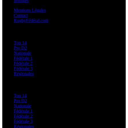
Insolites
Mentions Légales
Contact
RugbyFédéral.com
Calendriers et Résultats
Top 14
Pro D2
Nationale
Fédérale 1
Fédérale 2
Fédérale 3
Régionales
Classements
Top 14
Pro D2
Nationale
Fédérale 1
Fédérale 2
Fédérale 3
Régionales