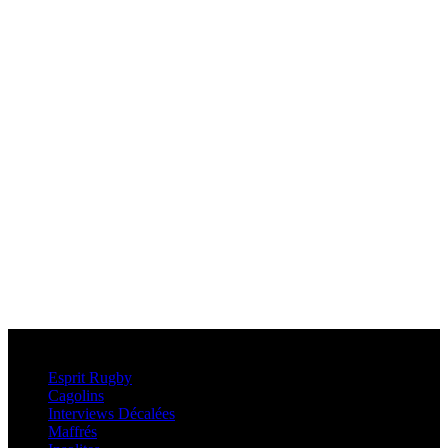
Esprit Rugby
Esprit Rugby
Cagolins
Interviews Décalées
Maffrés