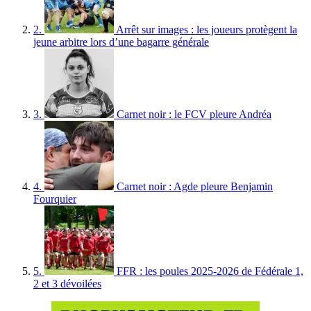
2.
Arrêt sur images : les joueurs protègent la
jeune arbitre lors d’une bagarre générale
3.
Carnet noir : le FCV pleure Andréa
4.
Carnet noir : Agde pleure Benjamin
Fourquier
5.
FFR : les poules 2025-2026 de Fédérale 1,
2 et 3 dévoilées