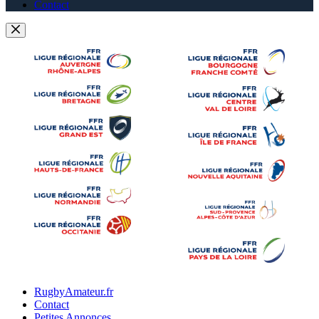
Contact
RugbyAmateur.fr
Contact
Petites Annonces