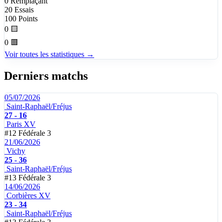
0
Remplaçant
20
Essais
100
Points
0
🟨
0
🟥
Voir toutes les statistiques →
Derniers matchs
05/07/2026
Saint-Raphaël/Fréjus
27 - 16
Paris XV
#12
Fédérale 3
21/06/2026
Vichy
25 - 36
Saint-Raphaël/Fréjus
#13
Fédérale 3
14/06/2026
Corbières XV
23 - 34
Saint-Raphaël/Fréjus