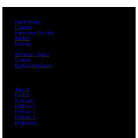
Esprit Rugby
Esprit Rugby
Cagolins
Interviews Décalées
Maffrés
Insolites
Mentions Légales
Contact
RugbyFédéral.com
Calendriers et Résultats
Top 14
Pro D2
Nationale
Fédérale 1
Fédérale 2
Fédérale 3
Régionales
Classements