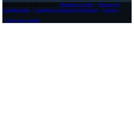
2026 © Tous droits réservés -
Mentions Légales
-
Politique de
Confidentialité
-
Conditions Générales d'Utilisation
-
Cookies
-
Gérer mes cookies