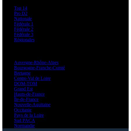
Top 14
Pro D2
Nationale
Fédérale 1
Fédérale 2
Fédérale 3
Régionales
Régionales
Auvergne-Rhône-Alpes
Bourgogne-Franche-Comté
Bretagne
Centre-Val de Loire
DOM-TOM
Grand Est
Hauts-de-France
Île-de-France
Nouvelle-Aquitaine
Occitanie
Pays de la Loire
Sud PACA
Normandie