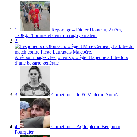
1.
Reportage – Didier Hoareau, 2.07m,
170kg, l’homme et demi du rugby amateur
2.
Arrêt sur images : les joueurs protègent la jeune arbitre lors
d’une bagarre générale
3.
Carnet noir : le FCV pleure Andréa
4.
Carnet noir : Agde pleure Benjamin
Fourquier