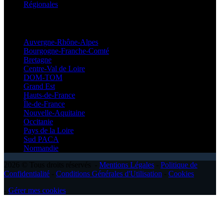
Régionales
Régionales
Auvergne-Rhône-Alpes
Bourgogne-Franche-Comté
Bretagne
Centre-Val de Loire
DOM-TOM
Grand Est
Hauts-de-France
Île-de-France
Nouvelle-Aquitaine
Occitanie
Pays de la Loire
Sud PACA
Normandie
2026 © Tous droits réservés -
Mentions Légales
-
Politique de
Confidentialité
-
Conditions Générales d'Utilisation
-
Cookies
-
Gérer mes cookies