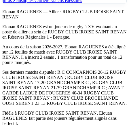
Infos
Statistiques
Carrière
Matchs
Blessures
Elouan RAGUENES — Ailier · RUGBY CLUB IROISE SAINT
RENAN
Elouan RAGUENES est un joueur de rugby à XV évoluant au
poste de ailier au sein de RUGBY CLUB IROISE SAINT RENAN
en Réserves Régionales 1 - Bretagne.
Au cours de la saison 2026-2027, Elouan RAGUENES a été aligné
sur 12 feuilles de match avec RUGBY CLUB IROISE SAINT
RENAN. Il a inscrit 2 essais , 1 transformation pour un total de 12
points marqués.
Ses derniers matchs disputés : R C CONCARNOIS 26-12 RUGBY
CLUB IROISE SAINT RENAN ; RUGBY CLUB IROISE
SAINT RENAN 17-20 GRANDCHAMP R C ; RUGBY CLUB
IROISE SAINT RENAN 21-39 GRANDCHAMP R C ; AVANT
GARDE LAIQUE DE FOUGERES 40-34 RUGBY CLUB
IROISE SAINT RENAN ; RUGBY CLUB BROCELIANDE
OUST SERENT 23-13 RUGBY CLUB IROISE SAINT RENAN.
Fidèle à RUGBY CLUB IROISE SAINT RENAN, Elouan
RAGUENES fait partie des joueurs régulièrement alignés dans
l'effectif.