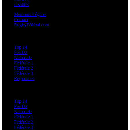
Insolites
Mentions Légales
Contact
RugbyFédéral.com
Calendriers et Résultats
Top 14
Pro D2
Nationale
Fédérale 1
Fédérale 2
Fédérale 3
Régionales
Classements
Top 14
Pro D2
Nationale
Fédérale 1
Fédérale 2
Fédérale 3