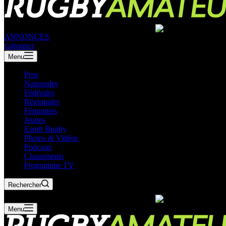
ANNONCES
s'abonner
Menu
Pros
Nationales
Fédérales
Régionales
Féminines
Jeunes
Esprit Rugby
Photos & Vidéos
Podcasts
Classements
Programme TV
Rechercher
Menu