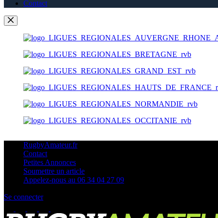
Contact
RugbyAmateur.fr
Contact
Petites Annonces
Soumettre un article
Appelez-nous au 06 34 04 27 09
Se connecter