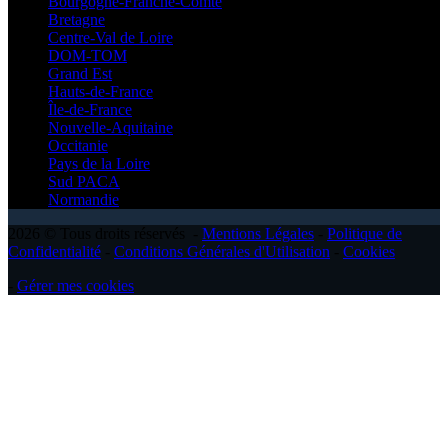
Bourgogne-Franche-Comté
Bretagne
Centre-Val de Loire
DOM-TOM
Grand Est
Hauts-de-France
Île-de-France
Nouvelle-Aquitaine
Occitanie
Pays de la Loire
Sud PACA
Normandie
2026 © Tous droits réservés -
Mentions Légales
-
Politique de
Confidentialité
-
Conditions Générales d'Utilisation
-
Cookies
-
Gérer mes cookies