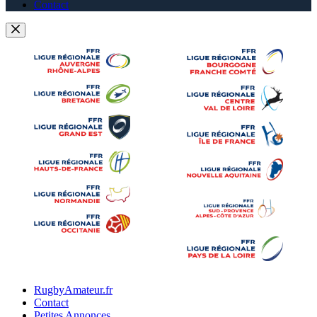
Contact
RugbyAmateur.fr
Contact
Petites Annonces