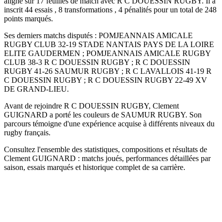
aligné sur 17 feuilles de match avec R C DOUESSIN RUGBY. Il a
inscrit 44 essais , 8 transformations , 4 pénalités pour un total de 248
points marqués.
Ses derniers matchs disputés : POMJEANNAIS AMICALE
RUGBY CLUB 32-19 STADE NANTAIS PAYS DE LA LOIRE
ELITE GAUDERMEN ; POMJEANNAIS AMICALE RUGBY
CLUB 38-3 R C DOUESSIN RUGBY ; R C DOUESSIN
RUGBY 41-26 SAUMUR RUGBY ; R C LAVALLOIS 41-19 R
C DOUESSIN RUGBY ; R C DOUESSIN RUGBY 22-49 XV
DE GRAND-LIEU.
Avant de rejoindre R C DOUESSIN RUGBY, Clement
GUIGNARD a porté les couleurs de SAUMUR RUGBY. Son
parcours témoigne d'une expérience acquise à différents niveaux du
rugby français.
Consultez l'ensemble des statistiques, compositions et résultats de
Clement GUIGNARD : matchs joués, performances détaillées par
saison, essais marqués et historique complet de sa carrière.