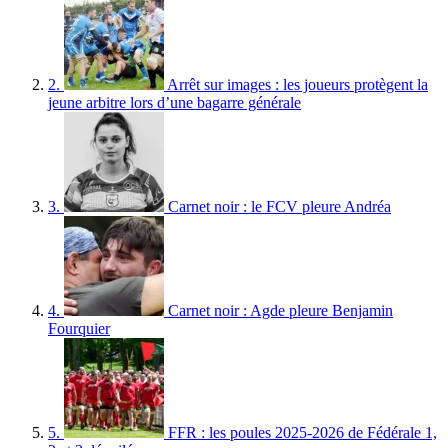
2.
Arrêt sur images : les joueurs protègent la
jeune arbitre lors d’une bagarre générale
3.
Carnet noir : le FCV pleure Andréa
4.
Carnet noir : Agde pleure Benjamin
Fourquier
5.
FFR : les poules 2025-2026 de Fédérale 1,