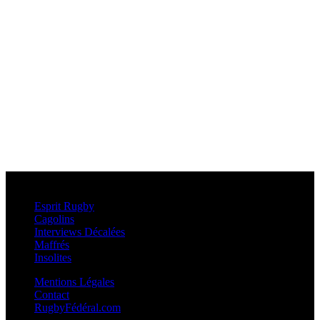
Esprit Rugby
Esprit Rugby
Cagolins
Interviews Décalées
Maffrés
Insolites
Mentions Légales
Contact
RugbyFédéral.com