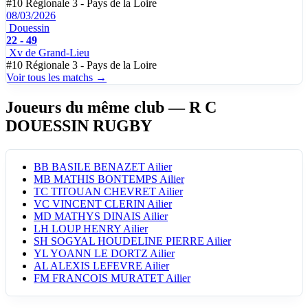
#10
Régionale 3 - Pays de la Loire
08/03/2026
Douessin
22 - 49
Xv de Grand-Lieu
#10
Régionale 3 - Pays de la Loire
Voir tous les matchs →
Joueurs du même club
— R C
DOUESSIN RUGBY
BB
BASILE BENAZET
Ailier
MB
MATHIS BONTEMPS
Ailier
TC
TITOUAN CHEVRET
Ailier
VC
VINCENT CLERIN
Ailier
MD
MATHYS DINAIS
Ailier
LH
LOUP HENRY
Ailier
SH
SOGYAL HOUDELINE PIERRE
Ailier
YL
YOANN LE DORTZ
Ailier
AL
ALEXIS LEFEVRE
Ailier
FM
FRANCOIS MURATET
Ailier