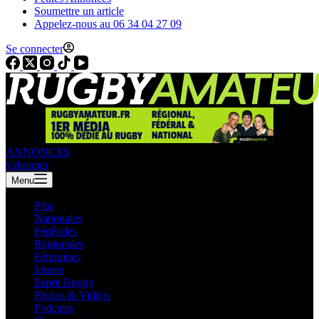
Soumettre un article
Appelez-nous au 06 34 04 27 09
Se connecter
ANNONCES
s'abonner
Menu
Pros
Nationales
Fédérales
Régionales
Féminines
Jeunes
Esprit Rugby
Photos & Vidéos
Podcasts