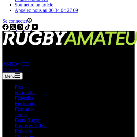
Soumettre un article
Appelez-nous au 06 34 04 27 09
Se connecter
ANNONCES
s'abonner
Menu
Pros
Nationales
Fédérales
Régionales
Féminines
Jeunes
Esprit Rugby
Photos & Vidéos
Podcasts
Classements