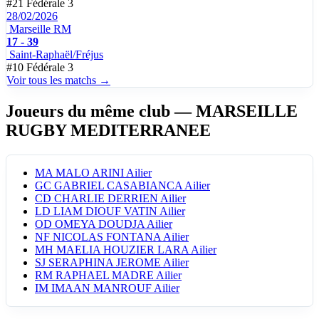
#21
Fédérale 3
28/02/2026
Marseille RM
17 - 39
Saint-Raphaël/Fréjus
#10
Fédérale 3
Voir tous les matchs →
Joueurs du même club
— MARSEILLE
RUGBY MEDITERRANEE
MA
MALO ARINI
Ailier
GC
GABRIEL CASABIANCA
Ailier
CD
CHARLIE DERRIEN
Ailier
LD
LIAM DIOUF VATIN
Ailier
OD
OMEYA DOUDJA
Ailier
NF
NICOLAS FONTANA
Ailier
MH
MAELIA HOUZIER LARA
Ailier
SJ
SERAPHINA JEROME
Ailier
RM
RAPHAEL MADRE
Ailier
IM
IMAAN MANROUF
Ailier