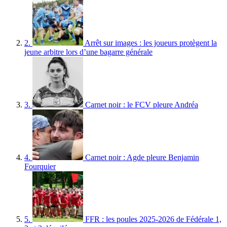
2.
Arrêt sur images : les joueurs protègent la
jeune arbitre lors d’une bagarre générale
3.
Carnet noir : le FCV pleure Andréa
4.
Carnet noir : Agde pleure Benjamin
Fourquier
5.
FFR : les poules 2025-2026 de Fédérale 1,