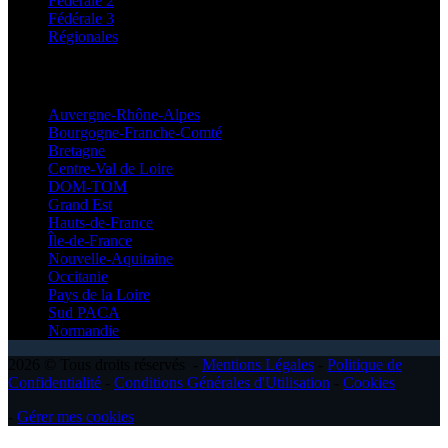
Fédérale 2
Fédérale 3
Régionales
Régionales
Auvergne-Rhône-Alpes
Bourgogne-Franche-Comté
Bretagne
Centre-Val de Loire
DOM-TOM
Grand Est
Hauts-de-France
Île-de-France
Nouvelle-Aquitaine
Occitanie
Pays de la Loire
Sud PACA
Normandie
2026 © Tous droits réservés -
Mentions Légales
-
Politique de
Confidentialité
-
Conditions Générales d'Utilisation
-
Cookies
-
Gérer mes cookies