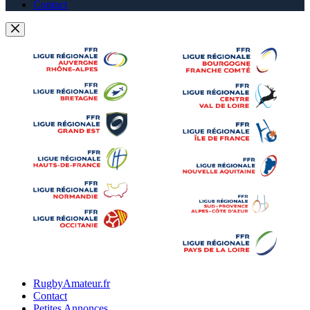
Contact
RugbyAmateur.fr
Contact
Petites Annonces