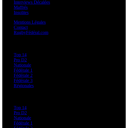
Interviews Décalées
Maffrés
Insolites
Mentions Légales
Contact
RugbyFédéral.com
Calendriers et Résultats
Top 14
Pro D2
Nationale
Fédérale 1
Fédérale 2
Fédérale 3
Régionales
Classements
Top 14
Pro D2
Nationale
Fédérale 1