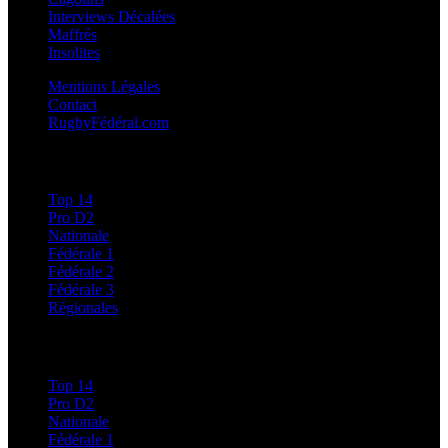
Interviews Décalées
Maffrés
Insolites
Mentions Légales
Contact
RugbyFédéral.com
Calendriers et Résultats
Top 14
Pro D2
Nationale
Fédérale 1
Fédérale 2
Fédérale 3
Régionales
Classements
Top 14
Pro D2
Nationale
Fédérale 1