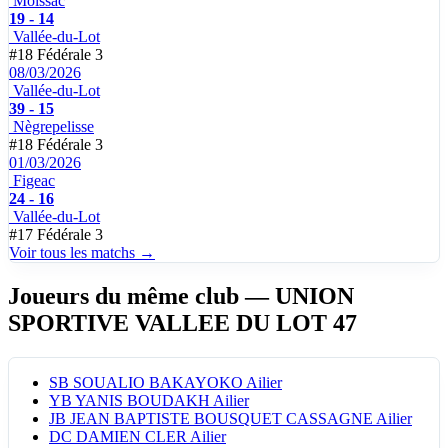
Moissac
19 - 14
Vallée-du-Lot
#18
Fédérale 3
08/03/2026
Vallée-du-Lot
39 - 15
Nègrepelisse
#18
Fédérale 3
01/03/2026
Figeac
24 - 16
Vallée-du-Lot
#17
Fédérale 3
Voir tous les matchs →
Joueurs du même club
— UNION
SPORTIVE VALLEE DU LOT 47
SB
SOUALIO BAKAYOKO
Ailier
YB
YANIS BOUDAKH
Ailier
JB
JEAN BAPTISTE BOUSQUET CASSAGNE
Ailier
DC
DAMIEN CLER
Ailier