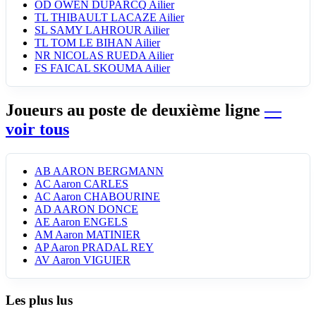
OD
OWEN DUPARCQ
Ailier
TL
THIBAULT LACAZE
Ailier
SL
SAMY LAHROUR
Ailier
TL
TOM LE BIHAN
Ailier
NR
NICOLAS RUEDA
Ailier
FS
FAICAL SKOUMA
Ailier
Joueurs au poste de deuxième ligne
—
voir tous
AB
AARON BERGMANN
AC
Aaron CARLES
AC
Aaron CHABOURINE
AD
AARON DONCE
AE
Aaron ENGELS
AM
Aaron MATINIER
AP
Aaron PRADAL REY
AV
Aaron VIGUIER
Les plus lus