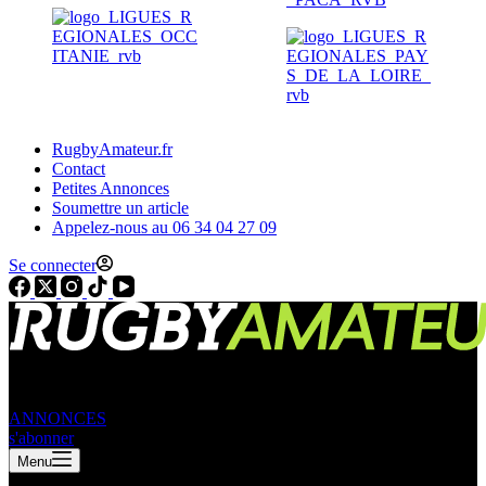
RugbyAmateur.fr
Contact
Petites Annonces
Soumettre un article
Appelez-nous au 06 34 04 27 09
Se connecter
ANNONCES
s'abonner
Menu