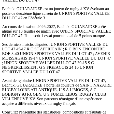
VALLEE DU LOT 47
Bachuki GUJARAIDZE est un joueur de rugby à XV évoluant au
poste de deuxième ligne au sein de UNION SPORTIVE VALLEE
DU LOT 47 en Fédérale 3.
Au cours de la saison 2026-2027, Bachuki GUJARAIDZE a été
aligné sur 13 feuilles de match avec UNION SPORTIVE VALLEE
DU LOT 47. Il a inscrit 1 essai pour un total de 5 points marqués.
Ses derniers matchs disputés : UNION SPORTIVE VALLEE DU
LOT 47 45-17 R C ST AFFRICAIN ; R C BON ENCONTRE
BOE 3-40 UNION SPORTIVE VALLEE DU LOT 47 ; AVENIR
MOISSAGAIS 19-14 UNION SPORTIVE VALLEE DU LOT 47
; UNION SPORTIVE VALLEE DU LOT 47 39-15 S C
NEGREPELISSIEN ; G S FIGEACOIS 24-16 UNION
SPORTIVE VALLEE DU LOT 47.
Avant de rejoindre UNION SPORTIVE VALLEE DU LOT 47,
Bachuki GUJARAIDZE a porté les couleurs de SAINT NAZAIRE
RUGBY LOIRE ATLANTIQUE, U S A LIMOGES, A C
BOBIGNY 93 RUGBY, U S FUMEL LIBOS, RUGBY CLUB
VILLENEUVE XV. Son parcours témoigne d'une expérience
acquise à différents niveaux du rugby français.
Consultez l'ensemble des statistiques, compositions et résultats de