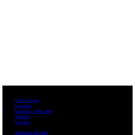
Esprit Rugby
Esprit Rugby
Cagolins
Interviews Décalées
Maffrés
Insolites
Mentions Légales