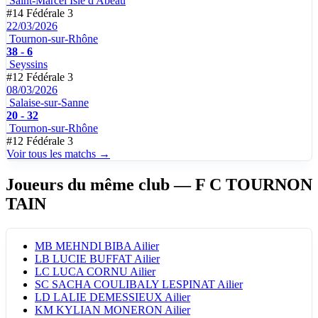
Saint-Marcel Isle d'Abeau
#14
Fédérale 3
22/03/2026
Tournon-sur-Rhône
38 - 6
Seyssins
#12
Fédérale 3
08/03/2026
Salaise-sur-Sanne
20 - 32
Tournon-sur-Rhône
#12
Fédérale 3
Voir tous les matchs →
Joueurs du même club
— F C TOURNON
TAIN
MB
MEHNDI BIBA
Ailier
LB
LUCIE BUFFAT
Ailier
LC
LUCA CORNU
Ailier
SC
SACHA COULIBALY LESPINAT
Ailier
LD
LALIE DEMESSIEUX
Ailier
KM
KYLIAN MONERON
Ailier