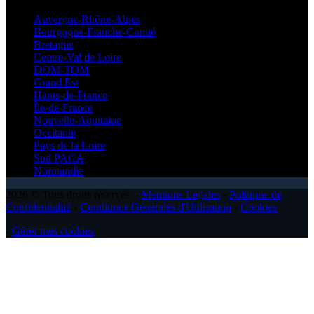
Auvergne-Rhône-Alpes
Bourgogne-Franche-Comté
Bretagne
Centre-Val de Loire
DOM-TOM
Grand Est
Hauts-de-France
Île-de-France
Nouvelle-Aquitaine
Occitanie
Pays de la Loire
Sud PACA
Normandie
2026 © Tous droits réservés -
Mentions Légales
-
Politique de
Confidentialité
-
Conditions Générales d'Utilisation
-
Cookies
-
Gérer mes cookies