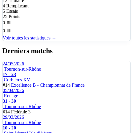
12
Titulaire
4
Remplaçant
5
Essais
25
Points
0
🟨
0
🟥
Voir toutes les statistiques →
Derniers matchs
24/05/2026
Tournon-sur-Rhône
17 - 23
Corbières XV
#14
Excellence B - Championnat de France
05/04/2026
Renage
31 - 39
Tournon-sur-Rhône
#14
Fédérale 3
29/03/2026
Tournon-sur-Rhône
10 - 20