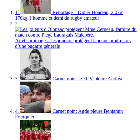
1.
Reportage – Didier Hoareau, 2.07m,
170kg, l’homme et demi du rugby amateur
2.
Arrêt sur images : les joueurs protègent la jeune arbitre lors
d’une bagarre générale
3.
Carnet noir : le FCV pleure Andréa
4.
Carnet noir : Agde pleure Benjamin
Fourquier