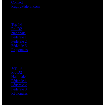
Contact
RugbyFédéral.com
Calendriers et Résultats
Top 14
Pro D2
Nationale
Fédérale 1
Fédérale 2
Fédérale 3
Régionales
Classements
Top 14
Pro D2
Nationale
Fédérale 1
Fédérale 2
Fédérale 3
Régionales
Régionales