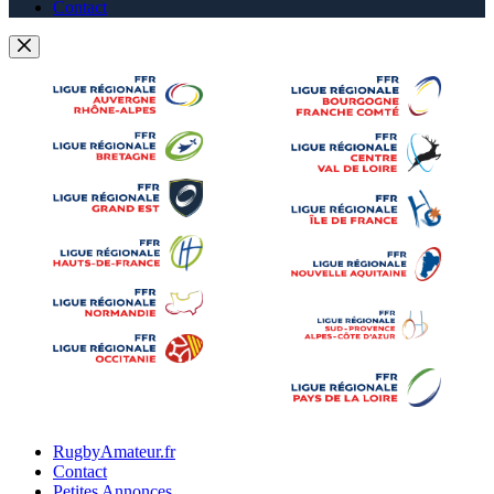
Contact
RugbyAmateur.fr
Contact
Petites Annonces