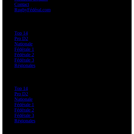
Contact
RugbyFédéral.com
Calendriers et Résultats
Top 14
Pro D2
Nationale
Fédérale 1
Fédérale 2
Fédérale 3
Régionales
Classements
Top 14
Pro D2
Nationale
Fédérale 1
Fédérale 2
Fédérale 3
Régionales
Régionales