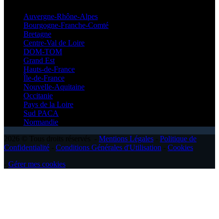
Auvergne-Rhône-Alpes
Bourgogne-Franche-Comté
Bretagne
Centre-Val de Loire
DOM-TOM
Grand Est
Hauts-de-France
Île-de-France
Nouvelle-Aquitaine
Occitanie
Pays de la Loire
Sud PACA
Normandie
2026 © Tous droits réservés -
Mentions Légales
-
Politique de
Confidentialité
-
Conditions Générales d'Utilisation
-
Cookies
-
Gérer mes cookies