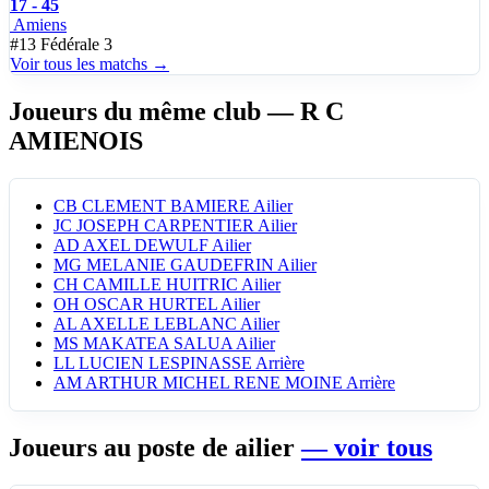
17 - 45
Amiens
#13
Fédérale 3
Voir tous les matchs →
Joueurs du même club
— R C
AMIENOIS
CB
CLEMENT BAMIERE
Ailier
JC
JOSEPH CARPENTIER
Ailier
AD
AXEL DEWULF
Ailier
MG
MELANIE GAUDEFRIN
Ailier
CH
CAMILLE HUITRIC
Ailier
OH
OSCAR HURTEL
Ailier
AL
AXELLE LEBLANC
Ailier
MS
MAKATEA SALUA
Ailier
LL
LUCIEN LESPINASSE
Arrière
AM
ARTHUR MICHEL RENE MOINE
Arrière
Joueurs au poste de ailier
— voir tous