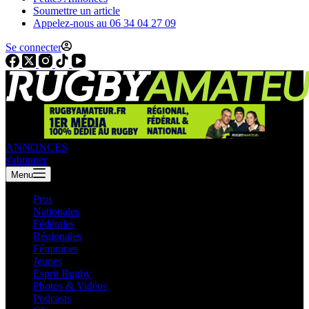
Soumettre un article
Appelez-nous au 06 34 04 27 09
Se connecter
ANNONCES
s'abonner
Menu
Pros
Nationales
Fédérales
Régionales
Féminines
Jeunes
Esprit Rugby
Photos & Vidéos
Podcasts