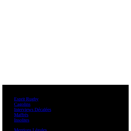
Esprit Rugby
Esprit Rugby
Cagolins
Interviews Décalées
Maffrés
Insolites
Mentions Légales