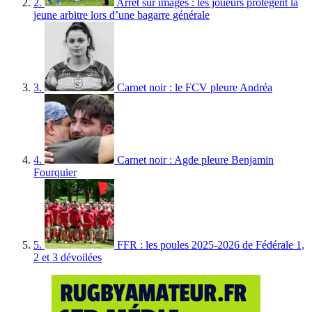
2.
Arrêt sur images : les joueurs protègent la
jeune arbitre lors d’une bagarre générale
3.
Carnet noir : le FCV pleure Andréa
4.
Carnet noir : Agde pleure Benjamin
Fourquier
5.
FFR : les poules 2025-2026 de Fédérale 1,
2 et 3 dévoilées