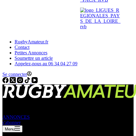
RugbyAmateur.fr
Contact
Petites Annonces
Soumettre un article
Appelez-nous au 06 34 04 27 09
Se connecter
ANNONCES
s'abonner
Menu