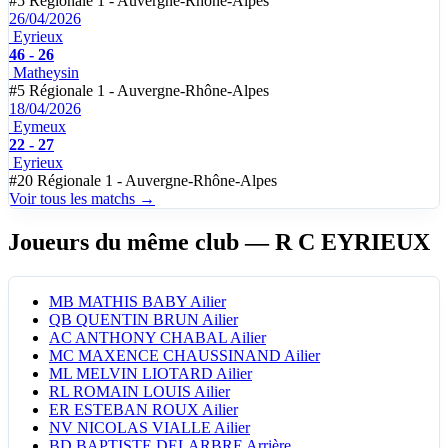
#5
Régionale 1 - Auvergne-Rhône-Alpes
26/04/2026
Eyrieux
46 - 26
Matheysin
#5
Régionale 1 - Auvergne-Rhône-Alpes
18/04/2026
Eymeux
22 - 27
Eyrieux
#20
Régionale 1 - Auvergne-Rhône-Alpes
Voir tous les matchs →
Joueurs du même club
— R C EYRIEUX
MB
MATHIS BABY
Ailier
QB
QUENTIN BRUN
Ailier
AC
ANTHONY CHABAL
Ailier
MC
MAXENCE CHAUSSINAND
Ailier
ML
MELVIN LIOTARD
Ailier
RL
ROMAIN LOUIS
Ailier
ER
ESTEBAN ROUX
Ailier
NV
NICOLAS VIALLE
Ailier
BD
BAPTISTE DELARBRE
Arrière