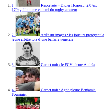
1.
Reportage – Didier Hoareau, 2.07m,
170kg, l’homme et demi du rugby amateur
2.
Arrêt sur images : les joueurs protègent la
jeune arbitre lors d’une bagarre générale
3.
Carnet noir : le FCV pleure Andréa
4.
Carnet noir : Agde pleure Benjamin
Fourquier