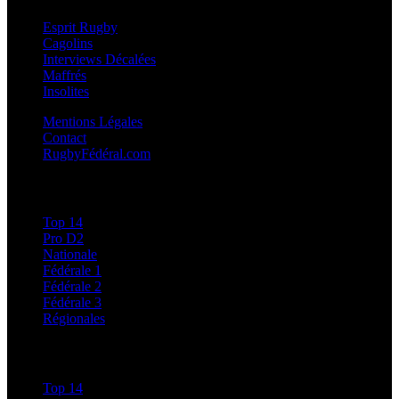
Esprit Rugby
Cagolins
Interviews Décalées
Maffrés
Insolites
Mentions Légales
Contact
RugbyFédéral.com
Calendriers et Résultats
Top 14
Pro D2
Nationale
Fédérale 1
Fédérale 2
Fédérale 3
Régionales
Classements
Top 14