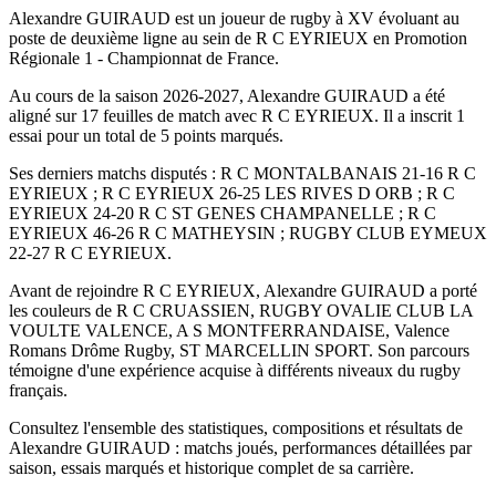
Alexandre GUIRAUD est un joueur de rugby à XV évoluant au
poste de deuxième ligne au sein de R C EYRIEUX en Promotion
Régionale 1 - Championnat de France.
Au cours de la saison 2026-2027, Alexandre GUIRAUD a été
aligné sur 17 feuilles de match avec R C EYRIEUX. Il a inscrit 1
essai pour un total de 5 points marqués.
Ses derniers matchs disputés : R C MONTALBANAIS 21-16 R C
EYRIEUX ; R C EYRIEUX 26-25 LES RIVES D ORB ; R C
EYRIEUX 24-20 R C ST GENES CHAMPANELLE ; R C
EYRIEUX 46-26 R C MATHEYSIN ; RUGBY CLUB EYMEUX
22-27 R C EYRIEUX.
Avant de rejoindre R C EYRIEUX, Alexandre GUIRAUD a porté
les couleurs de R C CRUASSIEN, RUGBY OVALIE CLUB LA
VOULTE VALENCE, A S MONTFERRANDAISE, Valence
Romans Drôme Rugby, ST MARCELLIN SPORT. Son parcours
témoigne d'une expérience acquise à différents niveaux du rugby
français.
Consultez l'ensemble des statistiques, compositions et résultats de
Alexandre GUIRAUD : matchs joués, performances détaillées par
saison, essais marqués et historique complet de sa carrière.