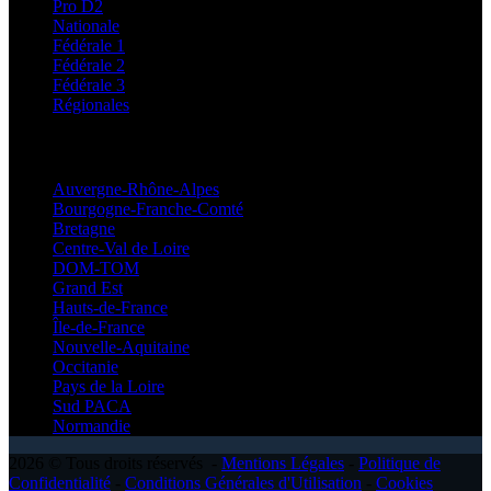
Pro D2
Nationale
Fédérale 1
Fédérale 2
Fédérale 3
Régionales
Régionales
Auvergne-Rhône-Alpes
Bourgogne-Franche-Comté
Bretagne
Centre-Val de Loire
DOM-TOM
Grand Est
Hauts-de-France
Île-de-France
Nouvelle-Aquitaine
Occitanie
Pays de la Loire
Sud PACA
Normandie
2026 © Tous droits réservés -
Mentions Légales
-
Politique de
Confidentialité
-
Conditions Générales d'Utilisation
-
Cookies