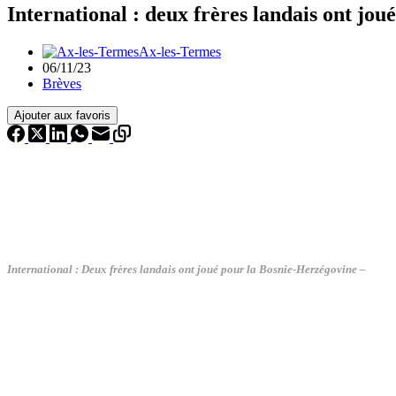
International : deux frères landais ont jo
Ax-les-Termes
06/11/23
Brèves
Ajouter aux favoris
International : Deux frères landais ont joué pour la Bosnie-Herzégovine –