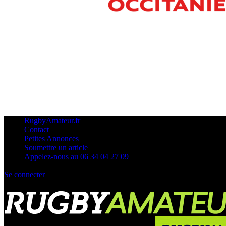
RugbyAmateur.fr
Contact
Petites Annonces
Soumettre un article
Appelez-nous au 06 34 04 27 09
Se connecter