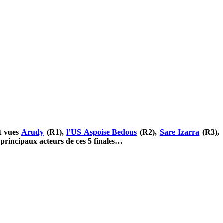
t vues
Arudy
(R1),
l’US Aspoise Bedous
(R2),
Sare Izarra
(R3),
principaux acteurs de ces 5 finales…