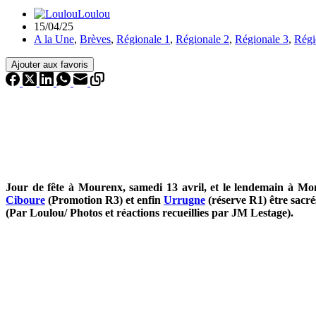
Loulou
15/04/25
A la Une
,
Brèves
,
Régionale 1
,
Régionale 2
,
Régionale 3
,
Régi
Ajouter aux favoris
Jour de fête à Mourenx, samedi 13 avril, et le lendemain à Mo
Ciboure
(Promotion R3) et enfin
Urrugne
(réserve R1) être sacr
(Par Loulou/ Photos et réactions recueillies par JM Lestage).