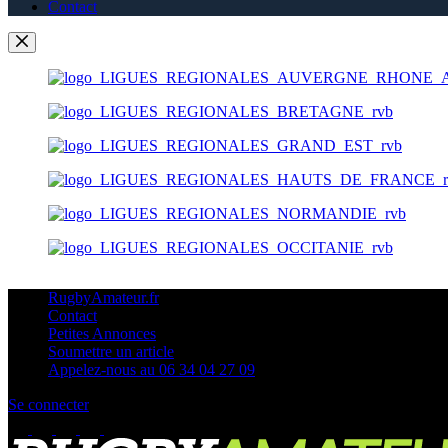
Contact
RugbyAmateur.fr
Contact
Petites Annonces
Soumettre un article
Appelez-nous au 06 34 04 27 09
Se connecter