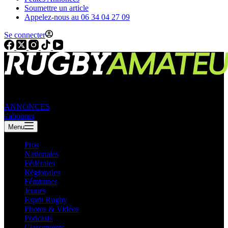
Soumettre un article
Appelez-nous au 06 34 04 27 09
Se connecter
ANNONCES
s'abonner
Menu
Pros
Nationales
Fédérales
Régionales
Féminines
Jeunes
Esprit Rugby
Photos & Vidéos
Podcasts
Classements