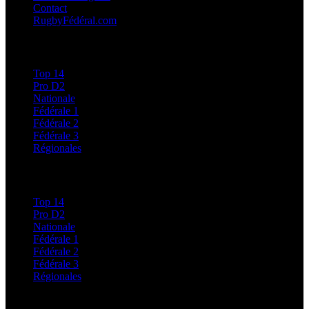
Contact
RugbyFédéral.com
Calendriers et Résultats
Top 14
Pro D2
Nationale
Fédérale 1
Fédérale 2
Fédérale 3
Régionales
Classements
Top 14
Pro D2
Nationale
Fédérale 1
Fédérale 2
Fédérale 3
Régionales
Régionales