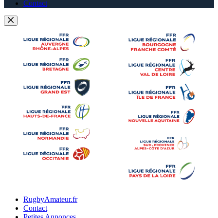
Contact
RugbyAmateur.fr
Contact
Petites Annonces