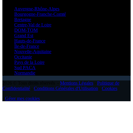
Auvergne-Rhône-Alpes
Bourgogne-Franche-Comté
Bretagne
Centre-Val de Loire
DOM-TOM
Grand Est
Hauts-de-France
Île-de-France
Nouvelle-Aquitaine
Occitanie
Pays de la Loire
Sud PACA
Normandie
2026 © Tous droits réservés -
Mentions Légales
-
Politique de
Confidentialité
-
Conditions Générales d'Utilisation
-
Cookies
-
Gérer mes cookies