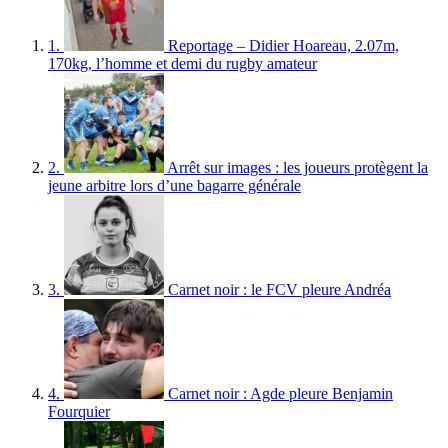
1.
Reportage – Didier Hoareau, 2.07m,
170kg, l’homme et demi du rugby amateur
2.
Arrêt sur images : les joueurs protègent la
jeune arbitre lors d’une bagarre générale
3.
Carnet noir : le FCV pleure Andréa
4.
Carnet noir : Agde pleure Benjamin
Fourquier