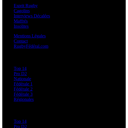
Esprit Rugby
Cagolins
Interviews Décalées
Maffrés
Insolites
Mentions Légales
Contact
RugbyFédéral.com
Calendriers et Résultats
Top 14
Pro D2
Nationale
Fédérale 1
Fédérale 2
Fédérale 3
Régionales
Classements
Top 14
Pro D2