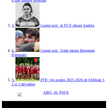
d’une bagarre générale
3.
Carnet noir : le FCV pleure Andréa
4.
Carnet noir : Agde pleure Benjamin
Fourquier
5.
FFR : les poules 2025-2026 de Fédérale 1,
2 et 3 dévoilées
Esprit Rugby