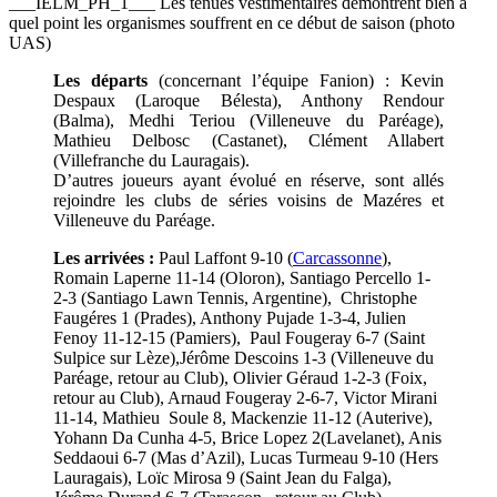
___IELM_PH_1___ Les tenues vestimentaires démontrent bien à
quel point les organismes souffrent en ce début de saison (photo
UAS)
Les départs
(concernant l’équipe Fanion) : Kevin
Despaux (Laroque Bélesta), Anthony Rendour
(Balma), Medhi Teriou (Villeneuve du Paréage),
Mathieu Delbosc (Castanet), Clément Allabert
(Villefranche du Lauragais).
D’autres joueurs ayant évolué en réserve, sont allés
rejoindre les clubs de séries voisins de Mazéres et
Villeneuve du Paréage.
Les arrivées :
Paul Laffont 9-10 (
Carcassonne
),
Romain Laperne 11-14 (Oloron), Santiago Percello 1-
2-3 (Santiago Lawn Tennis, Argentine), Christophe
Faugéres 1 (Prades), Anthony Pujade 1-3-4, Julien
Fenoy 11-12-15 (Pamiers), Paul Fougeray 6-7 (Saint
Sulpice sur Lèze),Jérôme Descoins 1-3 (Villeneuve du
Paréage, retour au Club), Olivier Géraud 1-2-3 (Foix,
retour au Club), Arnaud Fougeray 2-6-7, Victor Mirani
11-14, Mathieu Soule 8, Mackenzie 11-12 (Auterive),
Yohann Da Cunha 4-5, Brice Lopez 2(Lavelanet), Anis
Seddaoui 6-7 (Mas d’Azil), Lucas Turmeau 9-10 (Hers
Lauragais), Loïc Mirosa 9 (Saint Jean du Falga),