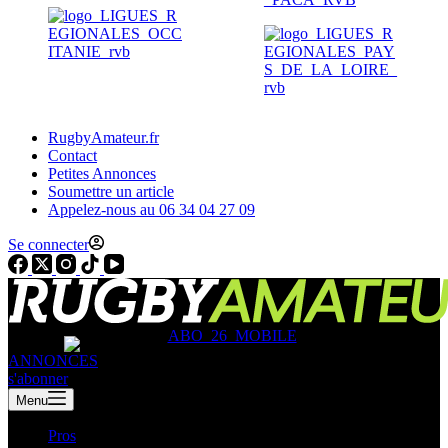
RugbyAmateur.fr
Contact
Petites Annonces
Soumettre un article
Appelez-nous au 06 34 04 27 09
Se connecter
ANNONCES
s'abonner
Menu
Pros