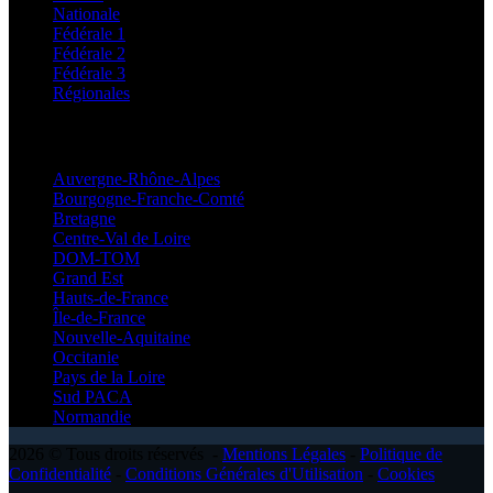
Nationale
Fédérale 1
Fédérale 2
Fédérale 3
Régionales
Régionales
Auvergne-Rhône-Alpes
Bourgogne-Franche-Comté
Bretagne
Centre-Val de Loire
DOM-TOM
Grand Est
Hauts-de-France
Île-de-France
Nouvelle-Aquitaine
Occitanie
Pays de la Loire
Sud PACA
Normandie
2026 © Tous droits réservés -
Mentions Légales
-
Politique de
Confidentialité
-
Conditions Générales d'Utilisation
-
Cookies