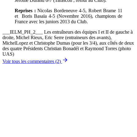
Jérôme Durand 6-7 (Tarascon , retour au Club).
Reprises :
Nicolas Bordeneuve 4-5, Robert Brame 11
et Boris Basaïa 4-5 (Novembre 2016), champions de
France avec les juniors 2013 du Club.
___IELM_PH_2___ Les entraîneurs des équipes I et II de gauche à
droite, Michel Rieux, Eric Serre (entraineurs des avants),
MichelLopez et Christophe Dumas (pour les 3/4), aux côtés de deux
des quatre Présidents Christian Bonadéï et Raymond Torres (photo
UAS)
Voir tous les commentaires (2)