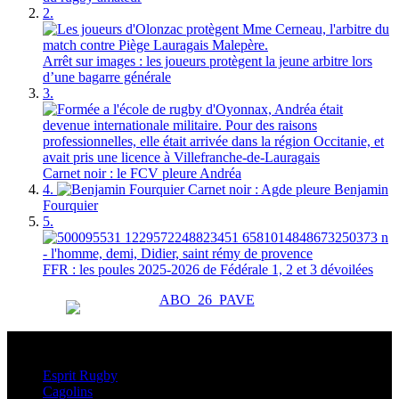
2.
Arrêt sur images : les joueurs protègent la jeune arbitre lors
d’une bagarre générale
3.
Carnet noir : le FCV pleure Andréa
4.
Carnet noir : Agde pleure Benjamin
Fourquier
5.
FFR : les poules 2025-2026 de Fédérale 1, 2 et 3 dévoilées
Esprit Rugby
Esprit Rugby
Cagolins