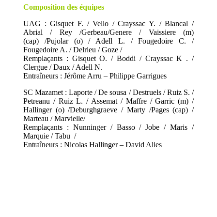
Composition des équipes
UAG : Gisquet F. / Vello / Crayssac Y. / Blancal /
Abrial / Rey /Gerbeau/Genere / Vaissiere (m)
(cap) /Pujolar (o) / Adell L. / Fougedoire C. /
Fougedoire A. / Delrieu / Goze /
Remplaçants : Gisquet O. / Boddi / Crayssac K . /
Clergue / Daux / Adell N.
Entraîneurs : Jérôme Arru – Philippe Garrigues
SC Mazamet : Laporte / De sousa / Destruels / Ruiz S. /
Petreanu / Ruiz L. / Assemat / Maffre / Garric (m) /
Hallinger (o) /Deburghgraeve / Marty /Pages (cap) /
Marteau / Marvielle/
Remplaçants : Nunninger / Basso / Jobe / Maris /
Marquie / Tabu /
Entraîneurs : Nicolas Hallinger – David Alies