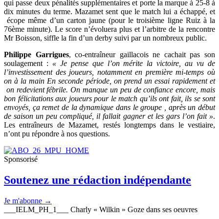
qui passe deux pénalités supplémentaires et porte la marque à 25-8 à
dix minutes du terme. Mazamet sent que le match lui a échappé, et
écope même d’un carton jaune (pour le troisième ligne Ruiz à la
76ème minute). Le score n’évoluera plus et l’arbitre de la rencontre
Mr Boisson, siffle la fin d’un derby suivi par un nombreux public.
Philippe Garrigues
, co-entraîneur gaillacois ne cachait pas son
soulagement :
« Je pense que l’on mérite la victoire, au vu de
l’investissement des joueurs, notamment en première mi-temps où
on à la main En seconde période, on prend un essai rapidement et
on redevient fébrile. On manque un peu de confiance encore, mais
bon félicitations aux joueurs pour le match qu’ils ont fait, ils se sont
envoyés, ça remet de la dynamique dans le groupe , après un début
de saison un peu compliqué, il fallait gagner et les gars l’on fait »
.
Les entraîneurs de Mazamet, restés longtemps dans le vestiaire,
n’ont pu répondre à nos questions.
Sponsorisé
Soutenez une rédaction indépendante
Je m'abonne →
___IELM_PH_1___ Charly « Wilkin » Goze dans ses oeuvres