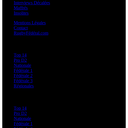
Interviews Décalées
Maffrés
Insolites
Mentions Légales
Contact
RugbyFédéral.com
Calendriers et Résultats
Top 14
Pro D2
Nationale
Fédérale 1
Fédérale 2
Fédérale 3
Régionales
Classements
Top 14
Pro D2
Nationale
Fédérale 1