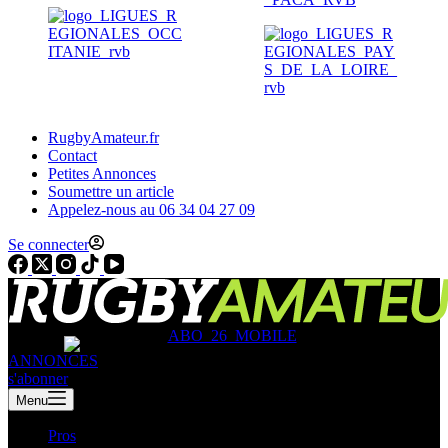
RugbyAmateur.fr
Contact
Petites Annonces
Soumettre un article
Appelez-nous au 06 34 04 27 09
Se connecter
ANNONCES
s'abonner
Menu
Pros