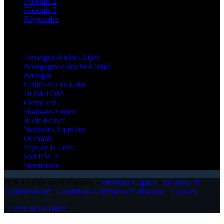
Fédérale 2
Fédérale 3
Régionales
Régionales
Auvergne-Rhône-Alpes
Bourgogne-Franche-Comté
Bretagne
Centre-Val de Loire
DOM-TOM
Grand Est
Hauts-de-France
Île-de-France
Nouvelle-Aquitaine
Occitanie
Pays de la Loire
Sud PACA
Normandie
2026 © Tous droits réservés -
Mentions Légales
-
Politique de
Confidentialité
-
Conditions Générales d'Utilisation
-
Cookies
-
Gérer mes cookies