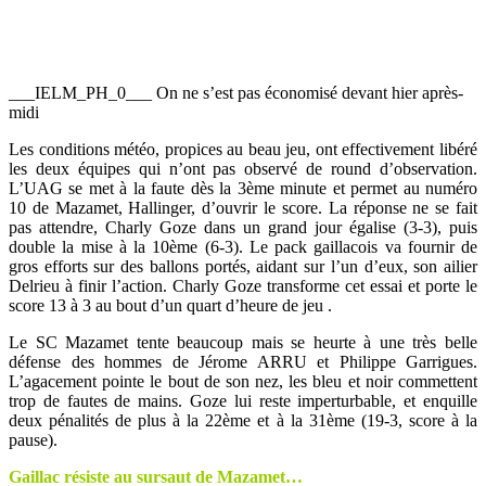
___IELM_PH_0___ On ne s’est pas économisé devant hier après-
midi
Les conditions météo, propices au beau jeu, ont effectivement libéré
les deux équipes qui n’ont pas observé de round d’observation.
L’UAG se met à la faute dès la 3ème minute et permet au numéro
10 de Mazamet, Hallinger, d’ouvrir le score. La réponse ne se fait
pas attendre, Charly Goze dans un grand jour égalise (3-3), puis
double la mise à la 10ème (6-3). Le pack gaillacois va fournir de
gros efforts sur des ballons portés, aidant sur l’un d’eux, son ailier
Delrieu à finir l’action. Charly Goze transforme cet essai et porte le
score 13 à 3 au bout d’un quart d’heure de jeu .
Le SC Mazamet tente beaucoup mais se heurte à une très belle
défense des hommes de Jérome ARRU et Philippe Garrigues.
L’agacement pointe le bout de son nez, les bleu et noir commettent
trop de fautes de mains. Goze lui reste imperturbable, et enquille
deux pénalités de plus à la 22ème et à la 31ème (19-3, score à la
pause).
Gaillac résiste au sursaut de Mazamet…