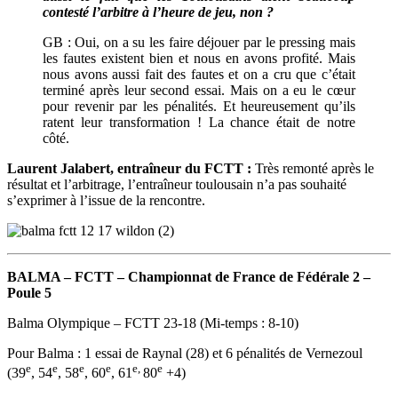
contesté l’arbitre à l’heure de jeu, non ?
GB : Oui, on a su les faire déjouer par le pressing mais
les fautes existent bien et nous en avons profité. Mais
nous avons aussi fait des fautes et on a cru que c’était
terminé après leur second essai. Mais on a eu le cœur
pour revenir par les pénalités. Et heureusement qu’ils
ratent leur transformation ! La chance était de notre
côté.
Laurent Jalabert, entraîneur du FCTT :
Très remonté après le
résultat et l’arbitrage, l’entraîneur toulousain n’a pas souhaité
s’exprimer à l’issue de la rencontre.
BALMA – FCTT –
Championnat de France de Fédérale 2 –
Poule 5
Balma Olympique – FCTT 23-18 (Mi-temps : 8-10)
Pour Balma : 1 essai de Raynal (28) et 6 pénalités de Vernezoul
e
e
e
e
e,
e
(39
, 54
, 58
, 60
, 61
80
+4)