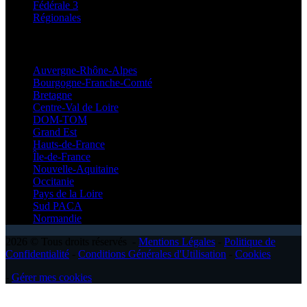
Fédérale 3
Régionales
Régionales
Auvergne-Rhône-Alpes
Bourgogne-Franche-Comté
Bretagne
Centre-Val de Loire
DOM-TOM
Grand Est
Hauts-de-France
Île-de-France
Nouvelle-Aquitaine
Occitanie
Pays de la Loire
Sud PACA
Normandie
2026 © Tous droits réservés -
Mentions Légales
-
Politique de
Confidentialité
-
Conditions Générales d'Utilisation
-
Cookies
-
Gérer mes cookies