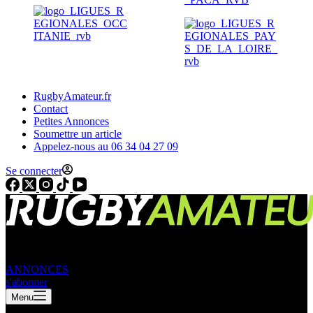
RugbyAmateur.fr
Contact
Petites Annonces
Soumettre un article
Appelez-nous au 06 34 04 27 09
Se connecter
ANNONCES
s'abonner
Menu