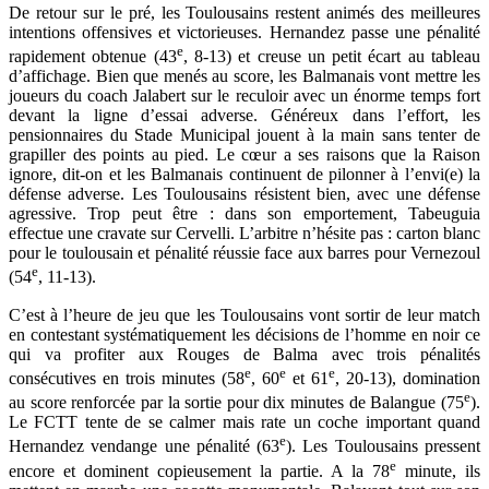
De retour sur le pré, les Toulousains restent animés des meilleures
intentions offensives et victorieuses. Hernandez passe une pénalité
e
rapidement obtenue (43
, 8-13) et creuse un petit écart au tableau
d’affichage. Bien que menés au score, les Balmanais vont mettre les
joueurs du coach Jalabert sur le reculoir avec un énorme temps fort
devant la ligne d’essai adverse. Généreux dans l’effort, les
pensionnaires du Stade Municipal jouent à la main sans tenter de
grapiller des points au pied. Le cœur a ses raisons que la Raison
ignore, dit-on et les Balmanais continuent de pilonner à l’envi(e) la
défense adverse. Les Toulousains résistent bien, avec une défense
agressive. Trop peut être : dans son emportement, Tabeuguia
effectue une cravate sur Cervelli. L’arbitre n’hésite pas : carton blanc
pour le toulousain et pénalité réussie face aux barres pour Vernezoul
e
(54
, 11-13).
C’est à l’heure de jeu que les Toulousains vont sortir de leur match
en contestant systématiquement les décisions de l’homme en noir ce
qui va profiter aux Rouges de Balma avec trois pénalités
e
e
e
consécutives en trois minutes (58
, 60
et 61
, 20-13), domination
e
au score renforcée par la sortie pour dix minutes de Balangue (75
).
Le FCTT tente de se calmer mais rate un coche important quand
e
Hernandez vendange une pénalité (63
). Les Toulousains pressent
e
encore et dominent copieusement la partie. A la 78
minute, ils