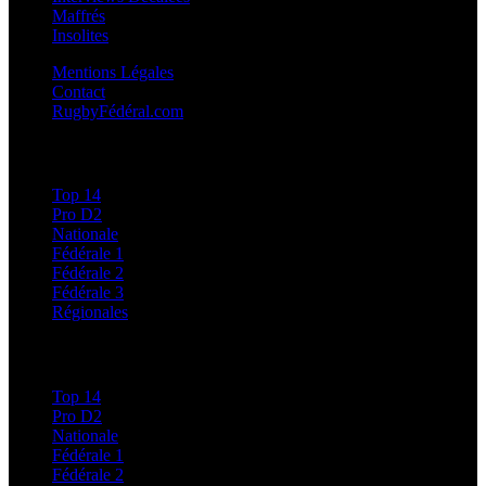
Maffrés
Insolites
Mentions Légales
Contact
RugbyFédéral.com
Calendriers et Résultats
Top 14
Pro D2
Nationale
Fédérale 1
Fédérale 2
Fédérale 3
Régionales
Classements
Top 14
Pro D2
Nationale
Fédérale 1
Fédérale 2