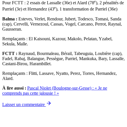
e
Pour FCTT : 2 essais de Lassalle (36e) et Alard (78
), 2 pénalités de
e
Parriel (3e) et Hernandez (43
), 1 transformation de Parriel (36e)
Balma :
Esteves, Verlet, Rendour, Jubert, Todesco, Tomasi, Sanda
(cap), Cervelli, Vernezoul, Cassas, Vogel, Carcano, Perrot, Raynal,
Gausseran.
Remplaçants : El Kaisouni, Kazour, Makolo, Pelatan, Yzabel,
Sekula, Malle.
FCTT :
Raynaud, Bourmaleau, Bérail, Tabeuguia, Loubière (cap),
Fadel, Rabaj, Balangue, Pessègue, Parriel, Mankuka, Bary, Lassalle,
Castani-Birou, Harambillet.
Remplaçants : Flitti, Lassave, Nyatto, Perez, Torres, Hernandez,
Alard.
À lire aussi :
Pascal Niolet (Boulogne-sur-Gesse) : « Je ne
comprends pas cette jalousie ! »
Laisser un commentaire