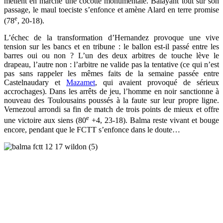
mettent en marche une cocotte monumentale. Balayant tout sur son
passage, le maul toeciste s’enfonce et amène Alard en terre promise
e
(78
, 20-18).
L’échec de la transformation d’Hernandez provoque une vive
tension sur les bancs et en tribune : le ballon est-il passé entre les
barres oui ou non ? L’un des deux arbitres de touche lève le
drapeau, l’autre non : l’arbitre ne valide pas la tentative (ce qui n’est
pas sans rappeler les mêmes faits de la semaine passée entre
Castelnaudary et
Mazamet
, qui avaient provoqué de sérieux
accrochages). Dans les arrêts de jeu, l’homme en noir sanctionne à
nouveau des Toulousains poussés à la faute sur leur propre ligne.
Vernezoul arrondi sa fin de match de trois points de mieux et offre
e
une victoire aux siens (80
+4, 23-18). Balma reste vivant et bouge
encore, pendant que le FCTT s’enfonce dans le doute…