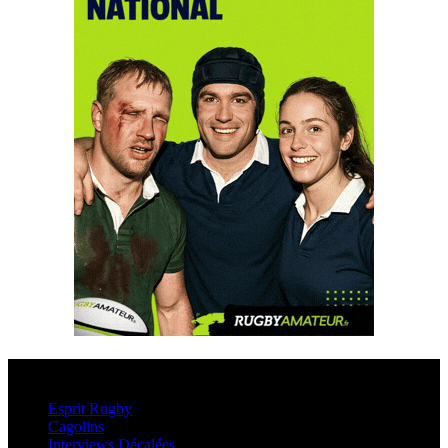
Esprit Rugby
Esprit Rugby
Cagolins
Interviews Décalées