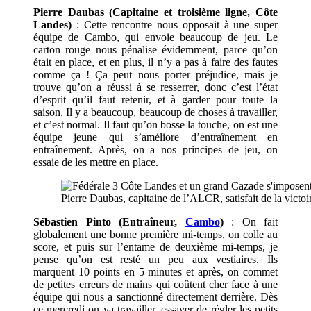
Pierre Daubas (Capitaine et troisième ligne,
Côte
Landes)
: Cette rencontre nous opposait à une super
équipe de Cambo, qui envoie beaucoup de jeu. Le
carton rouge nous pénalise évidemment, parce qu’on
était en place, et en plus, il n’y a pas à faire des fautes
comme ça ! Ça peut nous porter préjudice, mais je
trouve qu’on a réussi à se resserrer, donc c’est l’état
d’esprit qu’il faut retenir, et à garder pour toute la
saison. Il y a beaucoup, beaucoup de choses à travailler,
et c’est normal. Il faut qu’on bosse la touche, on est une
équipe jeune qui s’améliore d’entraînement en
entraînement. Après, on a nos principes de jeu, on
essaie de les mettre en place.
Pierre Daubas, capitaine de l’ALCR, satisfait de la victoir
Sébastien Pinto (Entraîneur,
Cambo
)
: On fait
globalement une bonne première mi-temps, on colle au
score, et puis sur l’entame de deuxième mi-temps, je
pense qu’on est resté un peu aux vestiaires. Ils
marquent 10 points en 5 minutes et après, on commet
de petites erreurs de mains qui coûtent cher face à une
équipe qui nous a sanctionné directement derrière. Dès
ce mercredi on va travailler, essayer de régler les petits