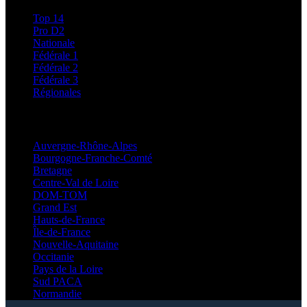
Top 14
Pro D2
Nationale
Fédérale 1
Fédérale 2
Fédérale 3
Régionales
Régionales
Auvergne-Rhône-Alpes
Bourgogne-Franche-Comté
Bretagne
Centre-Val de Loire
DOM-TOM
Grand Est
Hauts-de-France
Île-de-France
Nouvelle-Aquitaine
Occitanie
Pays de la Loire
Sud PACA
Normandie