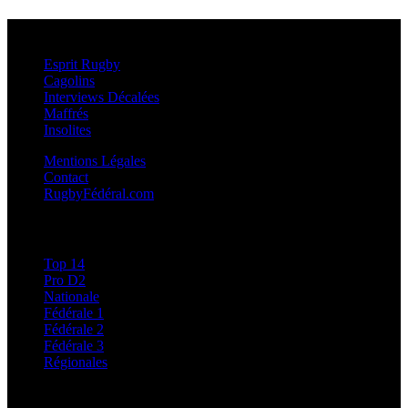
Esprit Rugby
Esprit Rugby
Cagolins
Interviews Décalées
Maffrés
Insolites
Mentions Légales
Contact
RugbyFédéral.com
Calendriers et Résultats
Top 14
Pro D2
Nationale
Fédérale 1
Fédérale 2
Fédérale 3
Régionales
Classements