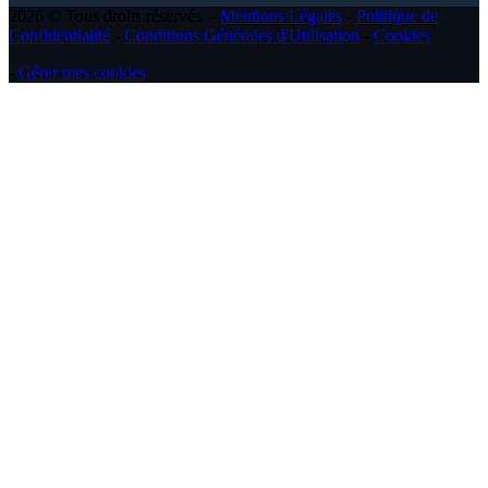
2026 © Tous droits réservés -
Mentions Légales
-
Politique de
Confidentialité
-
Conditions Générales d'Utilisation
-
Cookies
-
Gérer mes cookies