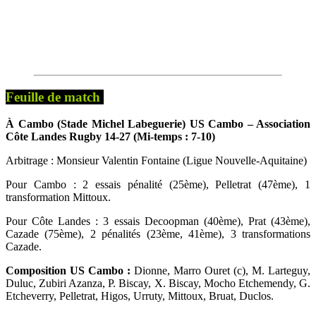
Feuille de match
À Cambo (Stade Michel Labeguerie) US Cambo – Association
Côte Landes Rugby 14-27 (Mi-temps : 7-10)
Arbitrage : Monsieur Valentin Fontaine (Ligue Nouvelle-Aquitaine)
Pour Cambo : 2 essais pénalité (25ème), Pelletrat (47ème), 1
transformation Mittoux.
Pour Côte Landes : 3 essais Decoopman (40ème), Prat (43ème),
Cazade (75ème), 2 pénalités (23ème, 41ème), 3 transformations
Cazade.
Composition US Cambo :
Dionne, Marro Ouret (c), M. Larteguy,
Duluc, Zubiri Azanza, P. Biscay, X. Biscay, Mocho Etchemendy, G.
Etcheverry, Pelletrat, Higos, Urruty, Mittoux, Bruat, Duclos.