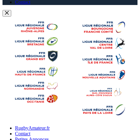
Contact
RugbyAmateur.fr
Contact
Petites Annonces