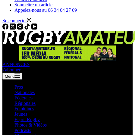
Soumettre un article
Appelez-nous au 06 34 04 27 09
Se connecter
ANNONCES
s'abonner
Menu
Pros
Nationales
Fédérales
Régionales
Féminines
Jeunes
Esprit Rugby
Photos & Vidéos
Podcasts