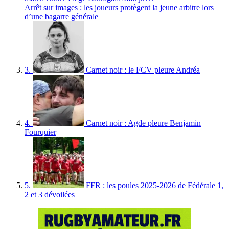
Arrêt sur images : les joueurs protègent la jeune arbitre lors
d’une bagarre générale
3.
Carnet noir : le FCV pleure Andréa
4.
Carnet noir : Agde pleure Benjamin
Fourquier
5.
FFR : les poules 2025-2026 de Fédérale 1,
2 et 3 dévoilées