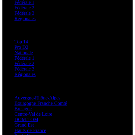
Fédérale 1
Fédérale 2
Fédérale 3
Régionales
Classements
Top 14
Pro D2
Nationale
Fédérale 1
Fédérale 2
Fédérale 3
Régionales
Régionales
Auvergne-Rhône-Alpes
Bourgogne-Franche-Comté
Bretagne
Centre-Val de Loire
DOM-TOM
Grand Est
Hauts-de-France