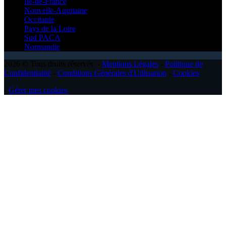
Île-de-France
Nouvelle-Aquitaine
Occitanie
Pays de la Loire
Sud PACA
Normandie
2026 © Tous droits réservés -
Mentions Légales
-
Politique de
Confidentialité
-
Conditions Générales d'Utilisation
-
Cookies
-
Gérer mes cookies