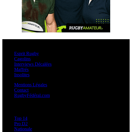
Esprit Rugby
Esprit Rugby
Cagolins
Interviews Décalées
Maffrés
Insolites
Mentions Légales
Contact
RugbyFédéral.com
Calendriers et Résultats
Top 14
Pro D2
Nationale