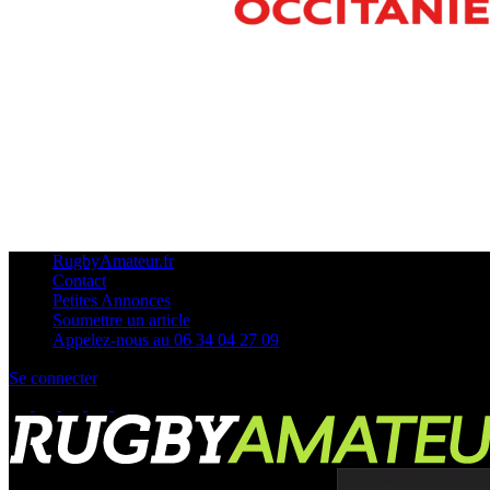
RugbyAmateur.fr
Contact
Petites Annonces
Soumettre un article
Appelez-nous au 06 34 04 27 09
Se connecter