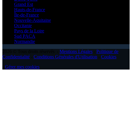
Grand Est
Hauts-de-France
Île-de-France
Nouvelle-Aquitaine
Occitanie
Pays de la Loire
Sud PACA
Normandie
2026 © Tous droits réservés -
Mentions Légales
-
Politique de
Confidentialité
-
Conditions Générales d'Utilisation
-
Cookies
-
Gérer mes cookies