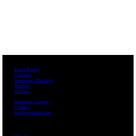
Esprit Rugby
Esprit Rugby
Cagolins
Interviews Décalées
Maffrés
Insolites
Mentions Légales
Contact
RugbyFédéral.com
Calendriers et Résultats