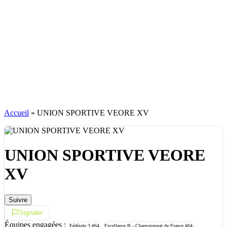
Accueil
»
UNION SPORTIVE VEORE XV
UNION SPORTIVE VEORE
XV
Suivre
Signaler
Équipes engagées :
Fédérale 3
#64
Excellence B - Championnat de France
#64