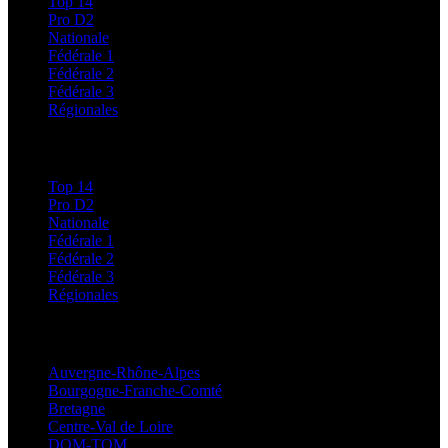
Top 14
Pro D2
Nationale
Fédérale 1
Fédérale 2
Fédérale 3
Régionales
Classements
Top 14
Pro D2
Nationale
Fédérale 1
Fédérale 2
Fédérale 3
Régionales
Régionales
Auvergne-Rhône-Alpes
Bourgogne-Franche-Comté
Bretagne
Centre-Val de Loire
DOM-TOM